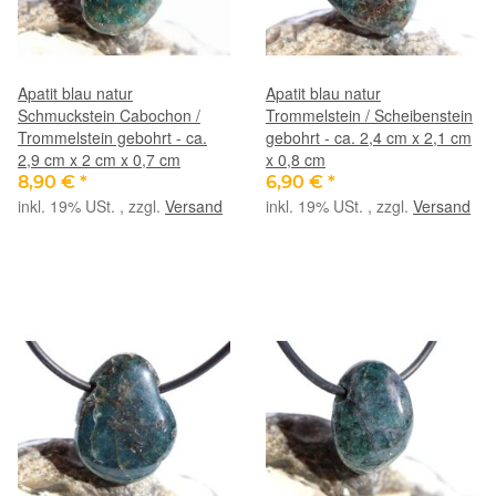
Apatit blau natur
Apatit blau natur
Schmuckstein Cabochon /
Trommelstein / Scheibenstein
Trommelstein gebohrt - ca.
gebohrt - ca. 2,4 cm x 2,1 cm
2,9 cm x 2 cm x 0,7 cm
x 0,8 cm
8,90 €
*
6,90 €
*
inkl. 19% USt. , zzgl.
Versand
inkl. 19% USt. , zzgl.
Versand