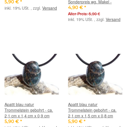
Sonderpreis wg. Makel -
5,90 €
*
4,90 €
*
inkl. 19% USt. , zzgl.
Versand
Alter Preis: 5,90 €
inkl. 19% USt. , zzgl.
Versand
Apatit blau natur
Apatit blau natur
Trommelstein gebohrt - ca.
Trommelstein gebohrt - ca.
2,1 cm x 1,4 cm x 0,9 cm
2,1 cm x 1,5 cm x 0,8 cm
5,90 €
*
5,90 €
*