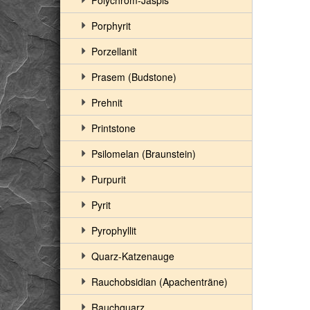
Polychrom-Jaspis
Porphyrit
Porzellanit
Prasem (Budstone)
Prehnit
Printstone
Psilomelan (Braunstein)
Purpurit
Pyrit
Pyrophyllit
Quarz-Katzenauge
Rauchobsidian (Apachenträne)
Rauchquarz