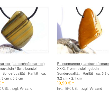
armor (Landschaftsmarmor)
Ruinenmarmor (Landschaftsmar
uckstein / Scheibenstein
XXXL Trommelstein gebohrt -
- Sonderqualität - Rarität - ca.
Sonderqualität - Rarität - ca. 5,3 
x 3 cm x 0,8 cm
3,2 cm x 2,1 cm
€
*
19,90 €
*
% USt. , zzgl.
Versand
inkl. 19% USt. , zzgl.
Versand