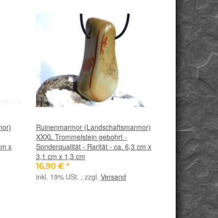
mor)
Ruinenmarmor (Landschaftsmarmor)
XXXL Trommelstein gebohrt -
cm x
Sonderqualität - Rarität - ca. 6,3 cm x
3,1 cm x 1,3 cm
16,90 €
*
inkl. 19% USt. , zzgl.
Versand