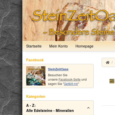
Startseite
Mein Konto
Homepage
Facebook
SteinZeitOase
Besuchen Sie
unsere
Facebook-Seite
und
sagen Sie "
Gefällt mir
"
Kategorien
A - Z:
Alle Edelsteine - Mineralien