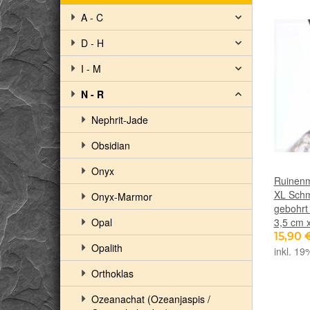
A - C
D - H
I - M
N - R
Nephrit-Jade
Obsidian
Onyx
Ruinenm
XL Schm
Onyx-Marmor
gebohrt 
Opal
3,5 cm 
15,90 
Opalith
inkl. 19
Orthoklas
Ozeanachat (Ozeanjaspis /