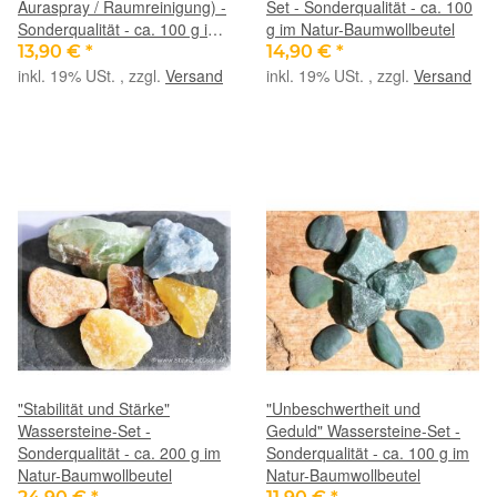
Auraspray / Raumreinigung) -
Set - Sonderqualität - ca. 100
Sonderqualität - ca. 100 g im
g im Natur-Baumwollbeutel
Natur-Baumwollbeutel
13,90 €
*
14,90 €
*
inkl. 19% USt. , zzgl.
Versand
inkl. 19% USt. , zzgl.
Versand
"Stabilität und Stärke"
"Unbeschwertheit und
Wassersteine-Set -
Geduld" Wassersteine-Set -
Sonderqualität - ca. 200 g im
Sonderqualität - ca. 100 g im
Natur-Baumwollbeutel
Natur-Baumwollbeutel