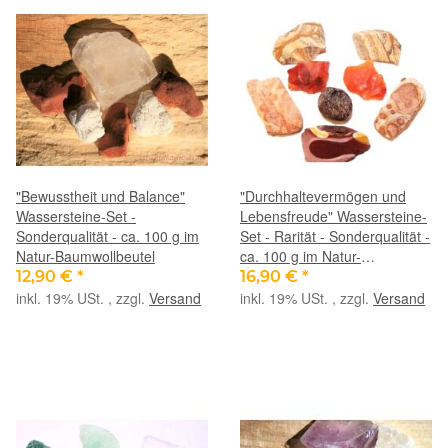
"Bewusstheit und Balance"
"Durchhaltevermögen und
Wassersteine-Set -
Lebensfreude" Wassersteine-
Sonderqualität - ca. 100 g im
Set - Rarität - Sonderqualität -
Natur-Baumwollbeutel
ca. 100 g im Natur-
Baumwollbeutel (GKS)
12,90 €
*
16,90 €
*
inkl. 19% USt. , zzgl.
Versand
inkl. 19% USt. , zzgl.
Versand