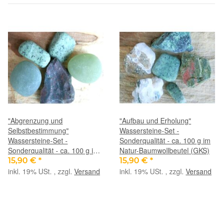
"Abgrenzung und
"Aufbau und Erholung"
Selbstbestimmung"
Wassersteine-Set -
Wassersteine-Set -
Sonderqualität - ca. 100 g im
Sonderqualität - ca. 100 g im
Natur-Baumwollbeutel (GKS)
Natur-Baumwollbeutel (GKS)
15,90 €
*
15,90 €
*
inkl. 19% USt. , zzgl.
Versand
inkl. 19% USt. , zzgl.
Versand