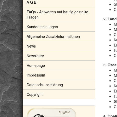
A G B
S
C
FAQs - Antworten auf häufig gestellte
Fragen
2. Land
M
Kundenmeinungen
M
C
Allgemeine Zusatzinformationen
Kr
E
News
F
C
Newsletter
3. Ozea
Homepage
M
Impressum
M
C
Datenschutzerklärung
Kr
E
Copyright
F
S
C
4. Opal