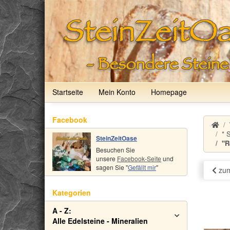
Startseite
Mein Konto
Homepage
Facebook
* 
SteinZeitOase
"R
Besuchen Sie
unsere
Facebook-Seite
und
sagen Sie "
Gefällt mir
"
zum
Kategorien
A - Z:
Alle Edelsteine - Mineralien