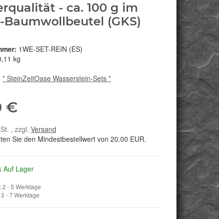
rqualität - ca. 100 g im
-Baumwollbeutel (GKS)
mmer:
1WE-SET-REIN (ES)
0,11 kg
:
* SteinZeitOase Wasserstein-Sets *
0 €
St. , zzgl.
Versand
hten Sie den Mindestbestellwert von 20.00 EUR.
k Auf Lager
 2 - 5 Werktage
3 - 7 Werktage