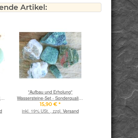
nde Artikel:
"Aufbau und Erholung"
"Im Fluss sein" Wasse
ine-
Wassersteine-Set - Sonderqualität
- Rarität - Sonderquali
g im
- ca. 100 g im Natur-
g im Natur-Baumwollb
15,90 €
*
21,90 €
*
)
Baumwollbeutel (GKS)
d
inkl. 19% USt. , zzgl.
Versand
inkl. 19% USt. , zzgl