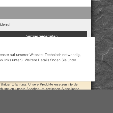
iderruf
Vertrag widerrufen
Dienste auf unserer Website: Technisch notwendig,
 links unten). Weitere Details finden Sie unter
 Eigenschaften zugeordnet. Wir weisen ausdrücklich
lisch-mental-geistig) einzelner Produkte im Internet,
inisch anerkannt oder wissenschaftlich nachweisbar
ähriger Erfahrung. Unsere Produkte ersetzen nie den
h stellen unsere Angaben im ärztlichen Sinne keine
Powered by
JTL-Shop
Design by
BigMammut