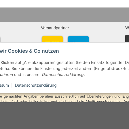
Versandpartner
W
wir Cookies & Co nutzen
Deutschland
Europa
Klicken auf „Alle akzeptieren“ gestatten Sie den Einsatz folgender 
cha. Sie können die Einstellung jederzeit ändern (Fingerabdruck-Icon
ersprechen:
urieren
und in unserer
Datenschutzerklärung
.
ine und Mineralien werden im esoterischen Bereich besondere Kräfte und
ssum
|
Datenschutzerklärung
hin, dass alle gemachten Aussagen bzgl. heilender Wirkungen (körperlich-see
ten oder dem Vertragspartner überlassenen Unterlagen bisher weder mediz
ie gemachten Angaben beruhen ausschließlich auf Überlieferungen und langj
beim Arzt oder Heilpraktiker und sind auch kein Medikamentenersatz. Auc
e- oder Therapieform dar.