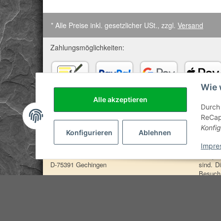
* Alle Preise inkl. gesetzlicher USt., zzgl.
Versand
Zahlungsmöglichkeiten:
Wie 
Vorkasse
PayPal
GooglePay
ApplePay
Alle akzeptieren
Durch 
ReCapt
Anschrift:
Heilv
Konfig
Konfigurieren
Ablehnen
SteinZeitOase
Edelste
Impre
Frau Karin Philippin
darauf 
Uhlandstr. 7
Prospek
D-75391 Gechingen
sind. D
Besuch 
Diagnos
© Karin Philippin - SteinZeitOase
Besucherzähler: 1291576