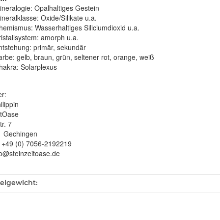
ineralogie:
Opalhaltiges Gestein
ineralklasse:
Oxide/Silikate u.a.
hemismus:
Wasserhaltiges Siliciumdioxid u.a.
istallsystem:
amorph u.a.
ntstehung:
primär, sekundär
arbe:
gelb, braun, grün, seltener rot, orange, weiß
hakra: Solarplexus
er:
ilippin
itOase
r. 7
1 Gechingen
: +49 (0) 7056-2192219
fo@steinzeitoase.de
ukteigenschaft
kelgewicht: