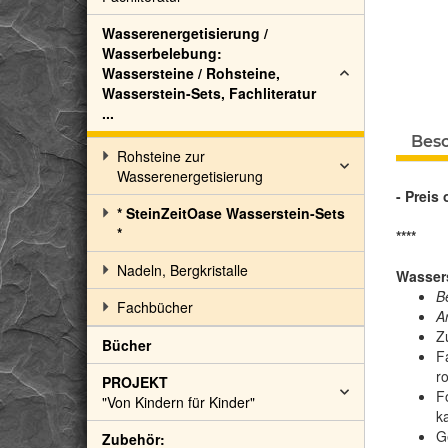
Wasserenergetisierung /
Wasserbelebung:
Wassersteine / Rohsteine,
Wasserstein-Sets, Fachliteratur
...
Bes
Rohsteine zur
Wasserenergetisierung
- Preis
* SteinZeitOase Wasserstein-Sets
*
****
Nadeln, Bergkristalle
Wassers
B
Fachbücher
Ar
Z
Bücher
F
ro
PROJEKT
F
"Von Kindern für Kinder"
k
G
Zubehör: