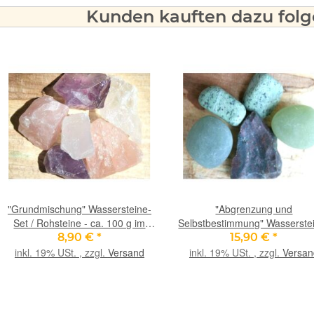
Kunden kauften dazu folge
"Grundmischung" Wassersteine-
"Abgrenzung und
Set / Rohsteine - ca. 100 g im
Selbstbestimmung" Wasserste
Natur-Baumwollbeutel
Set - Sonderqualität - ca. 100 
8,90 €
*
15,90 €
*
Natur-Baumwollbeutel (GKS
inkl. 19% USt. , zzgl.
Versand
inkl. 19% USt. , zzgl.
Versan