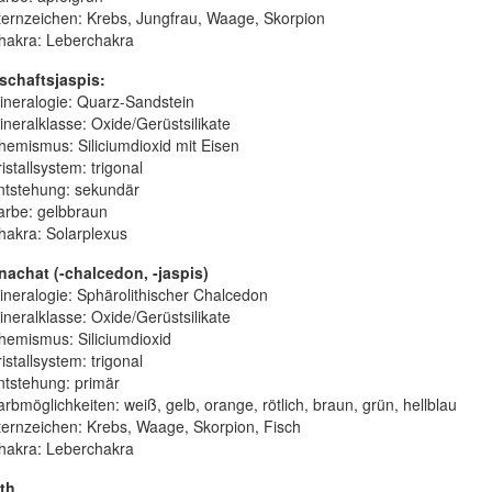
ternzeichen: Krebs, Jungfrau, Waage, Skorpion
hakra: Leberchakra
schaftsjaspis
:
ineralogie:
Quarz-Sandstein
ineralklasse:
Oxide/Gerüstsilikate
hemismus:
Siliciumdioxid mit Eisen
istallsystem:
trigonal
ntstehung:
sekundär
arbe:
gelbbraun
hakra: Solarplexus
nachat (-chalcedon, -jaspis)
ineralogie:
Sphärolithischer Chalcedon
ineralklasse:
Oxide/Gerüstsilikate
hemismus:
Siliciumdioxid
istallsystem:
trigonal
ntstehung:
primär
arbmöglichkeiten:
weiß, gelb, orange, rötlich, braun, grün, hellblau
ternzeichen: Krebs, Waage, Skorpion, Fisch
hakra: Leberchakra
ith