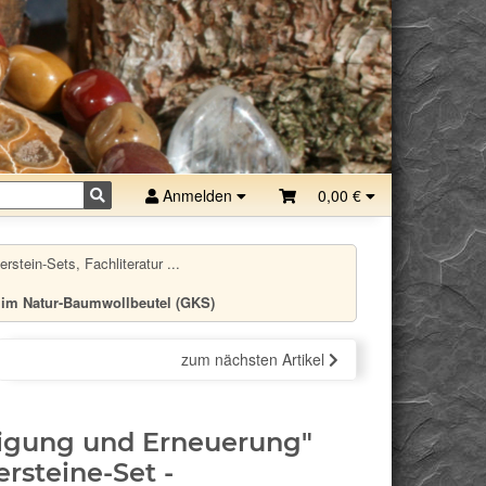
Anmelden
0,00 €
stein-Sets, Fachliteratur ...
g im Natur-Baumwollbeutel (GKS)
zum nächsten Artikel
igung und Erneuerung"
rsteine-Set -