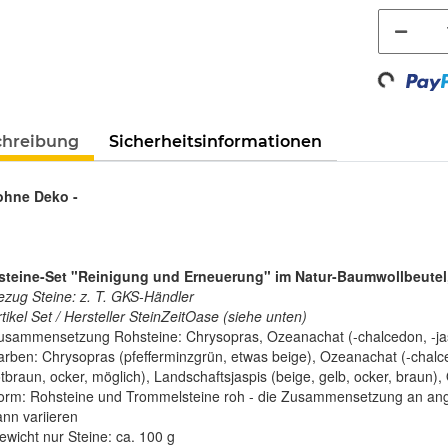
Loading...
chreibung
Sicherheitsinformationen
 ohne Deko -
teine-Set "Reinigung und Erneuerung" im Natur-Baumwollbeutel,
ezug Steine: z. T. GKS-Händler
tikel Set / Hersteller SteinZeitOase (siehe unten)
usammensetzung Rohsteine: Chrysopras, Ozeanachat (-chalcedon, -jasp
arben: Chrysopras (pfefferminzgrün, etwas beige), Ozeanachat (-chalcedo
tbraun, ocker, möglich), Landschaftsjaspis (beige, gelb, ocker, braun), 
orm: Rohsteine und Trommelsteine roh - die Zusammensetzung an an
ann variieren
ewicht nur Steine: ca. 100 g