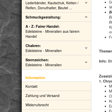
G
Lederbänder, Kautschuk, Ketten /
V
Reifen, Donuthalter, Beutel ...
B
Schmuckgestaltung:
B
B
A - Z: Fairer Handel:
K
Edelsteine - Mineralien aus fairem
m
Handel
F
Chakren:
Edelsteine - Mineralien
Themen:
Sternzeichen:
Info:
Bit
Edelsteine - Mineralien
Zusatzi
Information
1. Chry
M
Kontakt
M
Zahlung und Versand
C
Kr
Widerrufsrecht
E
F