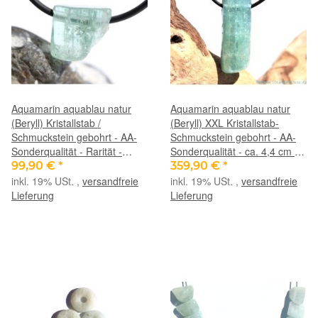
Aquamarin aquablau natur
Aquamarin aquablau natur
(Beryll) Kristallstab /
(Beryll) XXL Kristallstab-
Schmuckstein gebohrt - AA-
Schmuckstein gebohrt - AA-
Sonderqualität - Rarität -
Sonderqualität - ca. 4,4 cm x
Handarbeit - ca. 1,4 cm x 1,4
1,6 cm x 1,4 cm (GKS)
99,90 €
*
359,90 €
*
cm x 1,4 cm
inkl. 19% USt. ,
versandfreie
inkl. 19% USt. ,
versandfreie
Lieferung
Lieferung