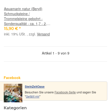
Aquamarin natur (Beryll)
Schmucksteine /
Trommelsteine gebohrt -
Sonderqualität - ca. 1,7 - 2,4
cm / ca. 8-9 g/St
15,90 €
*
inkl. 19% USt. , zzgl.
Versand
Artikel 1 - 9 von 9
Facebook
SteinZeitOase
Besuchen Sie unsere
Facebook-Seite
und sagen Sie
"
Gefällt mir
"
Kategorien