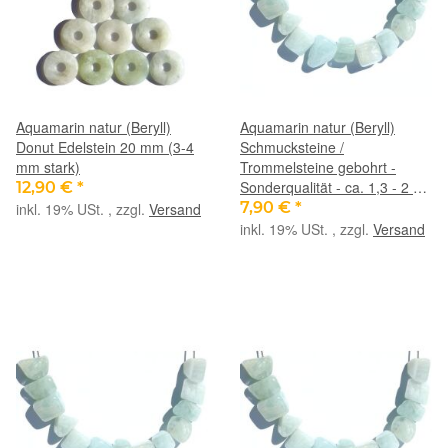
Aquamarin natur (Beryll)
Aquamarin natur (Beryll)
Donut Edelstein 20 mm (3-4
Schmucksteine /
mm stark)
Trommelsteine gebohrt -
Sonderqualität - ca. 1,3 - 2 cm
12,90 €
*
/ ca. 2-3 g/St
7,90 €
*
inkl. 19% USt. , zzgl.
Versand
inkl. 19% USt. , zzgl.
Versand