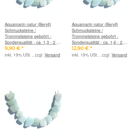
Aquamarin natur (Beryll)
Aquamarin natur (Beryll)
Schmucksteine /
Schmucksteine /
Trommelsteine gebohrt -
Trommelsteine gebohrt -
Sonderqualität - ca. 1,3 - 2 cm
Sonderqualität - ca. 1,6 - 2,3
/ ca. 4-5 g/St
cm / ca. 6-7 g/St
9,90 €
*
12,90 €
*
inkl. 19% USt. , zzgl.
Versand
inkl. 19% USt. , zzgl.
Versand