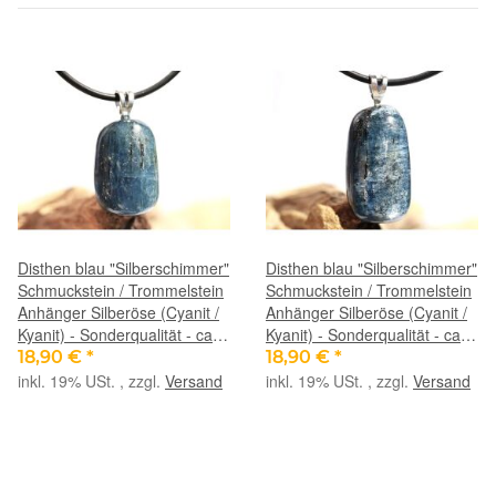
Disthen blau "Silberschimmer"
Disthen blau "Silberschimmer"
Schmuckstein / Trommelstein
Schmuckstein / Trommelstein
Anhänger Silberöse (Cyanit /
Anhänger Silberöse (Cyanit /
Kyanit) - Sonderqualität - ca.
Kyanit) - Sonderqualität - ca.
2,8 cm x 1,5 cm x 1,2 cm
3,3 cm x 1,4 cm x 0,9 cm
18,90 €
*
18,90 €
*
inkl. 19% USt. , zzgl.
Versand
inkl. 19% USt. , zzgl.
Versand