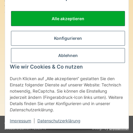
SteinZeitOase
Frau Karin Philippin
Alle akzeptieren
Uhlandstr. 7
D-75391 Gechingen
Heilversprechen:
Konfigurieren
Edelsteine und Mineralien werden im esoterischen Bereich
besondere Kräfte und Eigenschaften zugeordnet. Wir weisen
Ablehnen
ausdrücklich darauf hin, dass alle gemachten Aussagen bzgl.
heilender Wirkungen (körperlich-seelisch-mental-geistig) einzelner
Wie wir Cookies & Co nutzen
Produkte im Internet, Prospekten oder dem Vertragspartner
überlassenen Unterlagen bisher weder medizinisch anerkannt oder
Durch Klicken auf „Alle akzeptieren“ gestatten Sie den
wissenschaftlich nachweisbar sind. Die gemachten Angaben
Einsatz folgender Dienste auf unserer Website: Technisch
beruhen ausschließlich auf Überlieferungen und langjähriger
notwendig, ReCaptcha. Sie können die Einstellung
Erfahrung. Unsere Produkte ersetzen nie den Besuch beim Arzt
jederzeit ändern (Fingerabdruck-Icon links unten). Weitere
oder Heilpraktiker und sind auch kein Medikamentenersatz. Auch
stellen unsere Angaben im ärztlichen Sinne keine Diagnose- oder
Details finden Sie unter
Konfigurieren
und in unserer
Therapieform dar.
Datenschutzerklärung
.
Impressum
|
Datenschutzerklärung
© Karin Philippin - SteinZeitOase
Powered by
JTL-Shop
Besucherzähler: 1292916
Design by
BigMammut