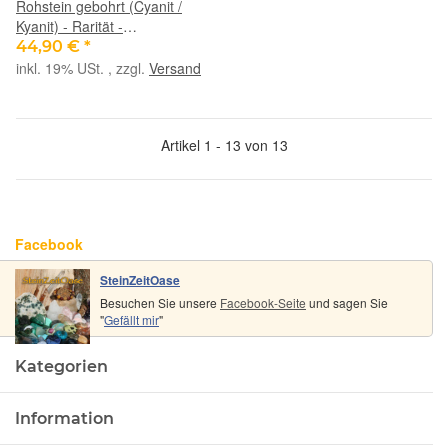
Rohstein gebohrt (Cyanit /
Kyanit) - Rarität -
Sonderqualität - ca. 9,6 cm x
44,90 €
*
6,3 cm x 1,2 cm (GKS)
inkl. 19% USt. , zzgl.
Versand
Artikel 1 - 13 von 13
Facebook
SteinZeitOase
Besuchen Sie unsere
Facebook-Seite
und sagen Sie
"
Gefällt mir
"
Kategorien
Information