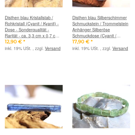
Disthen blau Kristallstab /
Disthen blau Silberschimmer
Rohkristall (Cyanit / Kyanit) -
Schmuckstein / Trommelstein
Dose - Sonderqualität -
Anhänger Silberöse
Rarität - ca. 3,3 cm x 0,7 cm x
Schmuckdose (Cyanit /
0,4 cm (Fairer Handel/GKS)
Kyanit) - Sonderqualität - ca. 4
12,90 €
*
17,90 €
*
cm x 1,7 cm x 0,9 cm
inkl. 19% USt. , zzgl.
Versand
inkl. 19% USt. , zzgl.
Versand