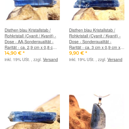
Disthen blau Kristallstab /
Disthen blau Kristallstab /
Rohkristall (Cyanit / Kyanit) -
Rohkristall (Cyanit / Kyanit) -
Dose - AA-Sonderqualität -
Dose - Sonderqualität -
Rarität - ca. 2,9 cm x 0,8 cm x
Rarität - ca. 3 cm x 0,9 cm x
0,3 cm (Fairer Handel/GKS)
0,5 cm (Fairer Handel/GKS)
14,90 €
*
9,90 €
*
inkl. 19% USt. , zzgl.
Versand
inkl. 19% USt. , zzgl.
Versand