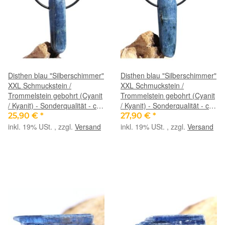
Disthen blau "Silberschimmer"
Disthen blau "Silberschimmer"
XXL Schmuckstein /
XXL Schmuckstein /
Trommelstein gebohrt (Cyanit
Trommelstein gebohrt (Cyanit
/ Kyanit) - Sonderqualität - ca.
/ Kyanit) - Sonderqualität - ca.
4,3 cm x 1,2 cm x 1,1 cm
4,8 cm x 1,5 cm x 1 cm
25,90 €
*
27,90 €
*
inkl. 19% USt. , zzgl.
Versand
inkl. 19% USt. , zzgl.
Versand