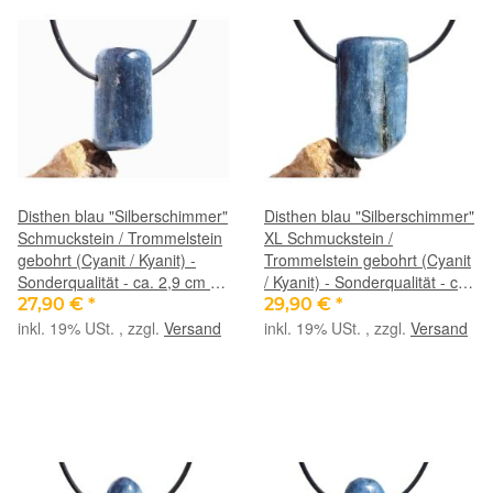
Disthen blau "Silberschimmer"
Disthen blau "Silberschimmer"
Schmuckstein / Trommelstein
XL Schmuckstein /
gebohrt (Cyanit / Kyanit) -
Trommelstein gebohrt (Cyanit
Sonderqualität - ca. 2,9 cm x
/ Kyanit) - Sonderqualität - ca.
1,7 cm x 1,5 cm
3,5 cm x 2,1 cm x 1,2 cm
27,90 €
*
29,90 €
*
inkl. 19% USt. , zzgl.
Versand
inkl. 19% USt. , zzgl.
Versand