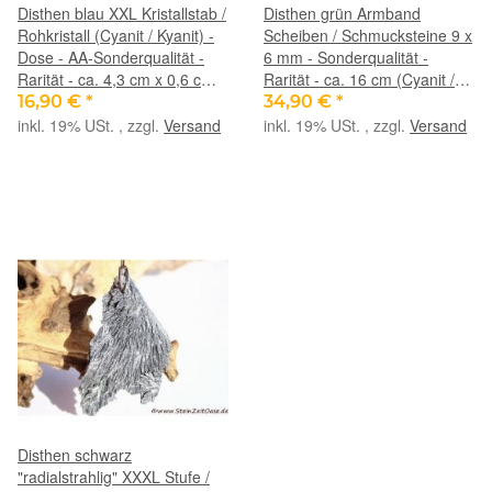
Disthen blau XXL Kristallstab /
Disthen grün Armband
Rohkristall (Cyanit / Kyanit) -
Scheiben / Schmucksteine 9 x
Dose - AA-Sonderqualität -
6 mm - Sonderqualität -
Rarität - ca. 4,3 cm x 0,6 cm x
Rarität - ca. 16 cm (Cyanit /
0,2 cm (Fairer Handel/GKS)
Kyanit)
16,90 €
*
34,90 €
*
inkl. 19% USt. , zzgl.
Versand
inkl. 19% USt. , zzgl.
Versand
Disthen schwarz
"radialstrahlig" XXXL Stufe /