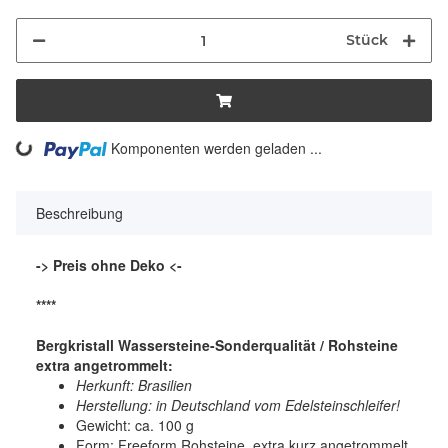
Stück
ing...
Komponenten werden geladen ...
Beschreibung
-> Preis ohne Deko <-
****
Bergkristall Wassersteine-Sonderqualität / Rohsteine
extra angetrommelt:
Herkunft: Brasilien
Herstellung: in Deutschland vom Edelsteinschleifer!
Gewicht: ca. 100 g
Form: Freeform Rohsteine, extra kurz angetrommelt