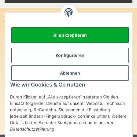
Anschrift:
SteinZeitOase
Frau Karin Philippin
Alle akzeptieren
Uhlandstr. 7
D-75391 Gechingen
Heilversprechen:
Konfigurieren
Edelsteine und Mineralien werden im esoterischen Bereich
besondere Kräfte und Eigenschaften zugeordnet. Wir weisen
Ablehnen
ausdrücklich darauf hin, dass alle gemachten Aussagen bzgl.
heilender Wirkungen (körperlich-seelisch-mental-geistig) einzelner
Wie wir Cookies & Co nutzen
Produkte im Internet, Prospekten oder dem Vertragspartner
überlassenen Unterlagen bisher weder medizinisch anerkannt oder
Durch Klicken auf „Alle akzeptieren“ gestatten Sie den
wissenschaftlich nachweisbar sind. Die gemachten Angaben
Einsatz folgender Dienste auf unserer Website: Technisch
beruhen ausschließlich auf Überlieferungen und langjähriger
notwendig, ReCaptcha. Sie können die Einstellung
Erfahrung. Unsere Produkte ersetzen nie den Besuch beim Arzt
oder Heilpraktiker und sind auch kein Medikamentenersatz. Auch
jederzeit ändern (Fingerabdruck-Icon links unten). Weitere
stellen unsere Angaben im ärztlichen Sinne keine Diagnose- oder
Details finden Sie unter
Konfigurieren
und in unserer
Therapieform dar.
Datenschutzerklärung
.