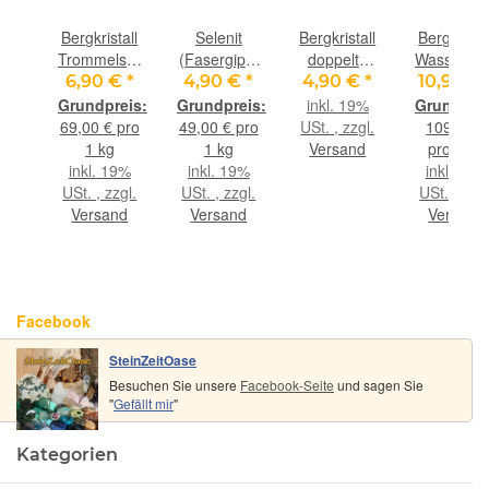
all
Bergkristall
Selenit
Bergkristall
Bergkristal
Trommelsteine
(Fasergips)
doppelte
Wasserste
te
/ Granulat /
Rohsteine -
Doppelender
Sonderqual
€
*
6,90 €
*
4,90 €
*
4,90 €
*
10,90 €
nder
Ladechips /
ca. 100 g -
Naturkristalle
/
9%
inkl. 19%
talle
Ladesteine
Restbestand
- ca. 2,7 -
Trommelst
gl.
69,00 € pro
49,00 € pro
USt. , zzgl.
109,00 €
 5,8
- Gr. XXS -
-
3,3 cm / ca.
roh - ca.
nd
1 kg
1 kg
Versand
pro 1 kg
 8-
AA-
4-7 g/St
100 g
inkl. 19%
inkl. 19%
inkl. 19%
t
Sonderqualität
USt. , zzgl.
USt. , zzgl.
USt. , zzgl
- ca. 100 g
Versand
Versand
Versand
Facebook
SteinZeitOase
Besuchen Sie unsere
Facebook-Seite
und sagen Sie
"
Gefällt mir
"
Kategorien