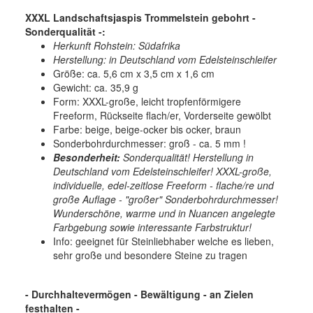
XXXL Landschaftsjaspis Trommelstein gebohrt -
Sonderqualität -:
Herkunft Rohstein: Südafrika
Herstellung: in Deutschland vom Edelsteinschleifer
Größe: ca. 5,6 cm x 3,5 cm x 1,6 cm
Gewicht: ca. 35,9 g
Form: XXXL-große, leicht tropfenförmigere
Freeform, Rückseite flach/er, Vorderseite gewölbt
Farbe: beige, beige-ocker bis ocker, braun
Sonderbohrdurchmesser: groß - ca. 5 mm !
Besonderheit:
Sonderqualität! Herstellung in
Deutschland vom Edelsteinschleifer! XXXL-große,
individuelle, edel-zeitlose Freeform - flache/re und
große Auflage - "großer" Sonderbohrdurchmesser!
Wunderschöne, warme und in Nuancen angelegte
Farbgebung sowie interessante Farbstruktur!
Info: geeignet für Steinliebhaber welche es lieben,
sehr große und besondere Steine zu tragen
- Durchhaltevermögen - Bewältigung - an Zielen
festhalten
-