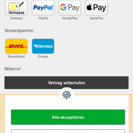
Vorkasse
PayPal
GooglePay
ApplePay
Versandpartner
Deutschland
Europa
Widerruf
Vertrag widerrufen
Anschrift:
SteinZeitOase
Alle akzeptieren
Frau Karin Philippin
Uhlandstr. 7
D-75391 Gechingen