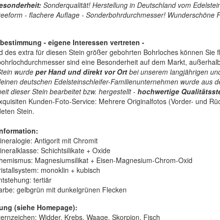
esonderheit:
Sonderqualität! Herstellung in Deutschland vom Edelsteins
reeform - flachere Auflage - Sonderbohrdurchmesser! Wunderschöne Far
tbestimmung - eigene Interessen vertreten -
 des extra für diesen Stein größer gebohrten Bohrloches können Sie fl
ohrlochdurchmesser sind eine Besonderheit auf dem Markt, außerhalb 
Stein wurde
per Hand und direkt vor Ort
bei unserem langjährigen und
leinen deutschen Edelsteinschleifer-Familienunternehmen wurde aus de
it dieser Stein bearbeitet bzw. hergestellt -
hochwertige
Qualitätss
quisiten Kunden-Foto-Service: Mehrere Originalfotos (Vorder- und Rück
eten Stein.
nformation:
ineralogie:
Antigorit mit Chromit
ineralklasse:
Schichtsilikate + Oxide
hemismus:
Magnesiumsilikat + Eisen-Magnesium-Chrom-Oxid
istallsystem:
monoklin + kubisch
ntstehung:
tertiär
arbe:
gelbgrün mit dunkelgrünen Flecken
ung (siehe Homepage):
ternzeichen: Widder, Krebs, Waage, Skorpion, Fisch