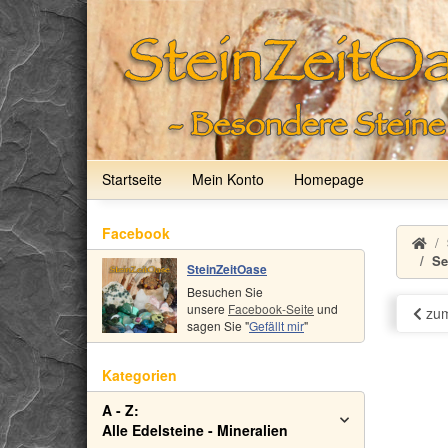
Startseite
Mein Konto
Homepage
Facebook
Se
SteinZeitOase
Besuchen Sie
unsere
Facebook-Seite
und
zum
sagen Sie "
Gefällt mir
"
Kategorien
A - Z:
Alle Edelsteine - Mineralien