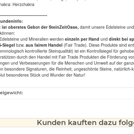
hakra: Herzchakra
--------------------------------
Kundeninfo:
t ist oberstes Gebot der SteinZeitOase,
damit unsere Edelsteine und 
können:
Edelsteine und Mineralien werden
einzeln per Hand
und
direkt bei s
-Siegel
bzw.
aus fairem Handel
(Fair Trade). Diese Produkte sind e
mologisch kontrollierte Steinqualität) ist ein Kontrollsiegel für geho
rstützen durch den Handel mit Fair Trade Produkten die Förderung von 
ngen und Verbesserungen für die Menschen und Umwelt auf der ganze
en besondere Signaturen, die Reinheit, ungeschönte Steine, natürlich-
olut besonderes Stück und Wunder der Natur!
ukteigenschaft
kelgewicht:
Kunden kauften dazu folge