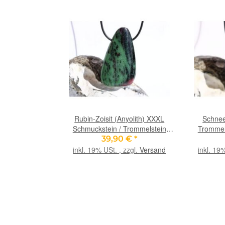
Rubin-Zoisit (Anyolith) XXXL
Schnee
Schmuckstein / Trommelstein
Trommel
gebohrt - AA-Sonderqualität - ca.
gebohrt - 
39,90 €
*
5,4 cm x 3,2 cm x 1,2 cm
cm x 2
inkl. 19% USt. , zzgl.
Versand
inkl. 19