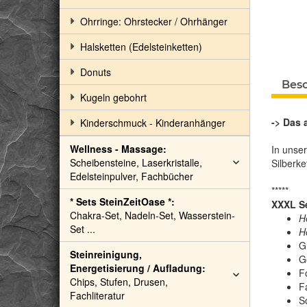
Ohrringe: Ohrstecker / Ohrhänger
Halsketten (Edelsteinketten)
Donuts
Bes
Kugeln gebohrt
-> Das 
Kinderschmuck - Kinderanhänger
Wellness - Massage:
In unse
Scheibensteine, Laserkristalle,
Silberke
Edelsteinpulver, Fachbücher
*****
* Sets SteinZeitOase *:
XXXL Se
Chakra-Set, Nadeln-Set, Wasserstein-
H
Set ...
H
G
Steinreinigung,
G
Energetisierung / Aufladung:
F
Chips, Stufen, Drusen,
F
Fachliteratur
S