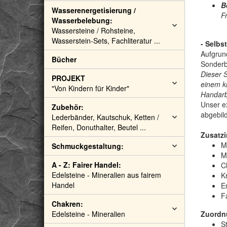
B
Wasserenergetisierung /
F
Wasserbelebung:
Wassersteine / Rohsteine,
Wasserstein-Sets, Fachliteratur ...
- Selbs
Aufgrund
Bücher
Sonderb
Dieser 
PROJEKT
einem k
"Von Kindern für Kinder"
Handarbe
Unser ex
Zubehör:
abgebild
Lederbänder, Kautschuk, Ketten /
Reifen, Donuthalter, Beutel ...
Zusatzi
M
Schmuckgestaltung:
M
A - Z: Fairer Handel:
C
Edelsteine - Mineralien aus fairem
Kr
Handel
E
F
Chakren:
Edelsteine - Mineralien
Zuordn
S