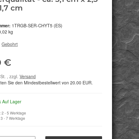
1,7 cm
mmer:
1TRGB-SER-CHYT5 (ES)
0,02 kg
:
Gebohrt
0 €
St. , zzgl.
Versand
hten Sie den Mindestbestellwert von 20.00 EUR.
k Auf Lager
 2 - 5 Werktage
3 - 7 Werktage