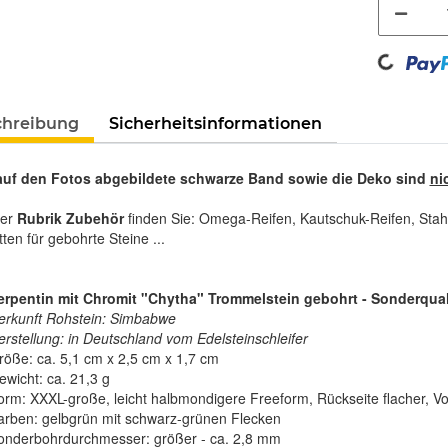
Loading...
chreibung
Sicherheitsinformationen
auf den Fotos abgebildete schwarze Band sowie die Deko sind
ni
rer
Rubrik Zubehör
finden Sie: Omega-Reifen, Kautschuk-Reifen, Stah
tten für gebohrte Steine ...
rpentin mit Chromit "Chytha" Trommelstein gebohrt - Sonderquali
erkunft Rohstein: Simbabwe
erstellung: in Deutschland vom Edelsteinschleifer
röße: ca. 5,1 cm x 2,5 cm x 1,7 cm
ewicht: ca. 21,3 g
orm: XXXL-große, leicht halbmondigere Freeform, Rückseite flacher, Vor
arben: gelbgrün mit schwarz-grünen Flecken
onderbohrdurchmesser: größer - ca. 2,8 mm