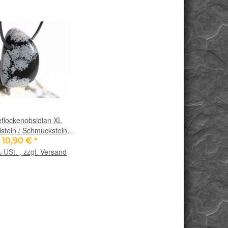
flockenobsidian XL
stein / Schmuckstein
Sonderqualität - ca. 3,8
10,90 €
*
,4 cm x 2 cm (GKS)
% USt. , zzgl.
Versand