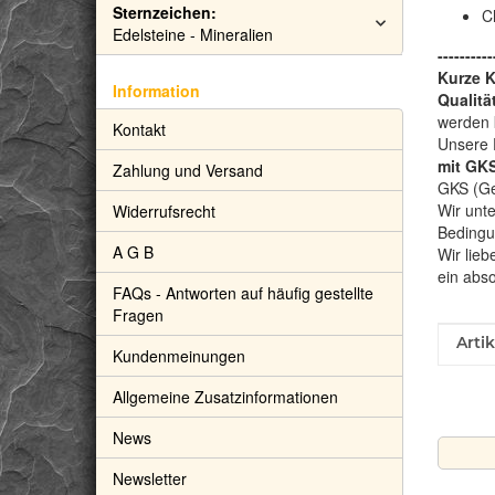
Sternzeichen:
C
Edelsteine - Mineralien
----------
Kurze 
Information
Qualitä
werden 
Kontakt
Unsere 
mit GKS
Zahlung und Versand
GKS (Gem
Wir unte
Widerrufsrecht
Bedingu
A G B
Wir lieb
ein abs
FAQs - Antworten auf häufig gestellte
Fragen
Prod
Wert
Arti
Kundenmeinungen
Allgemeine Zusatzinformationen
News
Newsletter