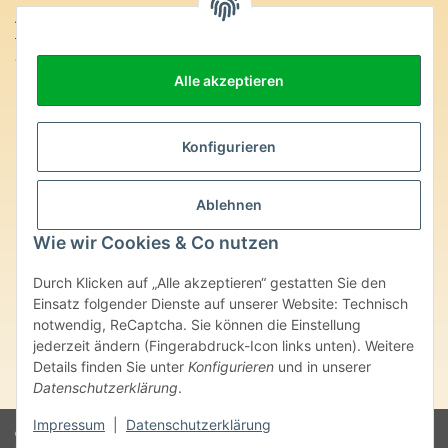
Anschrift:
SteinZeitOase
Frau Karin Philippin
Alle akzeptieren
Uhlandstr. 7
D-75391 Gechingen
Konfigurieren
Heilversprechen:
Edelsteine und Mineralien werden im esoterischen Bereich
besondere Kräfte und Eigenschaften zugeordnet. Wir weisen
Ablehnen
ausdrücklich darauf hin, dass alle gemachten Aussagen bzgl.
heilender Wirkungen (körperlich-seelisch-mental-geistig) einzelner
Wie wir Cookies & Co nutzen
Produkte im Internet, Prospekten oder dem Vertragspartner
überlassenen Unterlagen bisher weder medizinisch anerkannt oder
Durch Klicken auf „Alle akzeptieren“ gestatten Sie den
wissenschaftlich nachweisbar sind. Die gemachten Angaben
Einsatz folgender Dienste auf unserer Website: Technisch
beruhen ausschließlich auf Überlieferungen und langjähriger
notwendig, ReCaptcha. Sie können die Einstellung
Erfahrung. Unsere Produkte ersetzen nie den Besuch beim Arzt
jederzeit ändern (Fingerabdruck-Icon links unten). Weitere
oder Heilpraktiker und sind auch kein Medikamentenersatz. Auch
stellen unsere Angaben im ärztlichen Sinne keine Diagnose- oder
Details finden Sie unter
Konfigurieren
und in unserer
Therapieform dar.
Datenschutzerklärung
.
Impressum
|
Datenschutzerklärung
© Karin Philippin - SteinZeitOase
Powered by
JTL-Shop