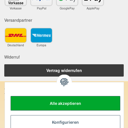
Vorkasse
PayPal
GooglePay
ApplePay
Versandpartner
Deutschland
Europa
Widerruf
Vertrag widerrufen
Anschrift:
SteinZeitOase
Alle akzeptieren
Frau Karin Philippin
Uhlandstr. 7
D-75391 Gechingen
Konfigurieren
Heilversprechen: