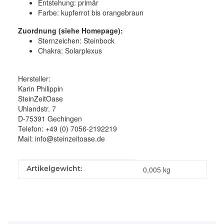
Entstehung: primär
Farbe: kupferrot bis orangebraun
Zuordnung (siehe Homepage):
Sternzeichen: Steinbock
Chakra: Solarplexus
Hersteller:
Karin Philippin
SteinZeitOase
Uhlandstr. 7
D-75391 Gechingen
Telefon: +49 (0) 7056-2192219
Mail: info@steinzeitoase.de
Produkteigenschaft
Wert
Artikelgewicht:
0,005
kg