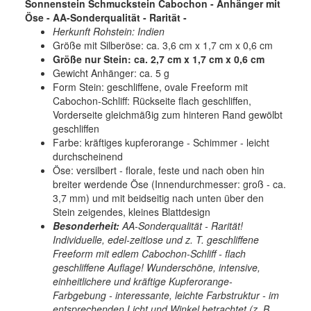
Sonnenstein Schmuckstein Cabochon -
Anhänger mit
Öse - AA-Sonderqualität - Rarität -
Herkunft Rohstein: Indien
Größe mit Silberöse: ca. 3,6 cm x 1,7 cm x 0,6 cm
Größe nur Stein: ca. 2,7 cm x 1,7 cm x 0,6 cm
Gewicht Anhänger: ca. 5 g
Form Stein: geschliffene, ovale Freeform mit
Cabochon-Schliff: Rückseite flach geschliffen,
Vorderseite gleichmäßig zum hinteren Rand gewölbt
geschliffen
Farbe: kräftiges kupferorange - Schimmer - leicht
durchscheinend
Öse: versilbert - florale, feste und nach oben hin
breiter werdende Öse (Innendurchmesser: groß - ca.
3,7 mm) und mit beidseitig nach unten über den
Stein zeigendes, kleines Blattdesign
Besonderheit:
AA-
Sonderqualität - Rarität!
Individuelle, edel-zeitlose und z. T. geschliffene
Freeform mit edlem Cabochon-Schliff - flach
geschliffene Auflage!
Wunderschöne, intensive,
einheitlichere und kräftige Kupferorange-
Farbgebung - interessante, leichte Farbstruktur - im
entsprechenden Licht und Winkel betrachtet (z. B.