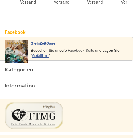
4 -
ca. 1 m
ca. 1 m
Durchm.,
ca. 1 m
nd
Versand
Versand
Versand
Versand
 ca.
lang
lang
ca. 1 m
lang
/St
lang
)
Facebook
SteinZeitOase
Besuchen Sie unsere
Facebook-Seite
und sagen Sie
"
Gefällt mir
"
Kategorien
Information