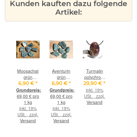
Kunden kauften dazu folgende
Artikel:
Moosachat
Aventurin
Turmalin
grün
grün
polychrom
Wassersteine-
Wassersteine-
rosa-grün
6,90 €
*
6,90 €
*
29,90 €
*
Sonderqualität
Sonderqualität
(Rubelli-
inkl. 19%
/ Rohsteine
/ Rohsteine
Verdelith)
69,00 € pro
69,00 € pro
USt. , zzgl.
extra
extra
XXL
1 kg
1 kg
Versand
angetrommelt
angetrommelt
Schmuckstein
inkl. 19%
inkl. 19%
- ca. 100 g
(Aventurinquarz
Cabochon
USt. , zzgl.
USt. , zzgl.
(GKS)
grün /
(Linsenstein)
Versand
Versand
Fuchsit-
gebohrt -
Quarz) - ca.
Rarität - ca.