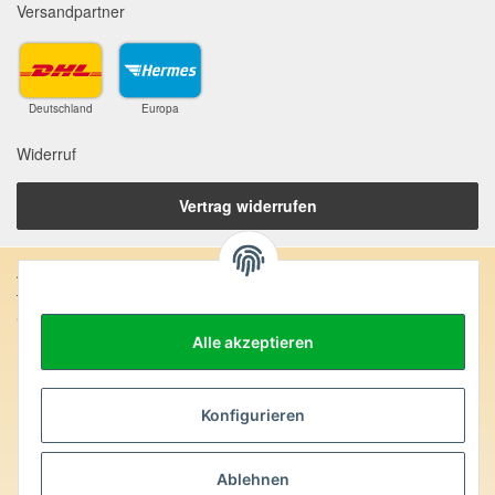
Versandpartner
Deutschland
Europa
Widerruf
Vertrag widerrufen
Anschrift:
SteinZeitOase
Frau Karin Philippin
Alle akzeptieren
Uhlandstr. 7
D-75391 Gechingen
Konfigurieren
Heilversprechen:
Edelsteine und Mineralien werden im esoterischen Bereich
besondere Kräfte und Eigenschaften zugeordnet. Wir weisen
Ablehnen