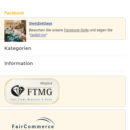
100 g
4,5 cm x
3,1 cm x
Facebook
1,4 cm
SteinZeitOase
Besuchen Sie unsere
Facebook-Seite
und sagen Sie
"
Gefällt mir
"
Kategorien
Information