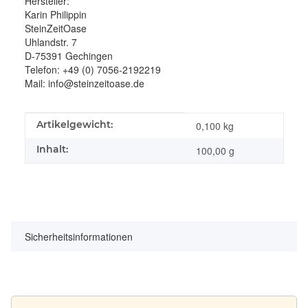
Hersteller:
Karin Philippin
SteinZeitOase
Uhlandstr. 7
D-75391 Gechingen
Telefon: +49 (0) 7056-2192219
Mail: info@steinzeitoase.de
Produkteigenschaft
Wert
Artikelgewicht:
0,100
kg
Inhalt:
100,00 g
Sicherheitsinformationen