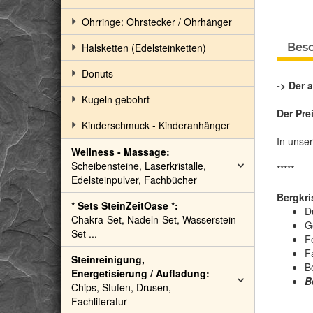
Ohrringe: Ohrstecker / Ohrhänger
Halsketten (Edelsteinketten)
Bes
Donuts
-> Der 
Kugeln gebohrt
Der Prei
Kinderschmuck - Kinderanhänger
In unse
Wellness - Massage:
Scheibensteine, Laserkristalle,
*****
Edelsteinpulver, Fachbücher
Bergkri
* Sets SteinZeitOase *:
D
Chakra-Set, Nadeln-Set, Wasserstein-
Ge
Set ...
F
Fa
Steinreinigung,
B
Energetisierung / Aufladung:
B
Chips, Stufen, Drusen,
Fachliteratur