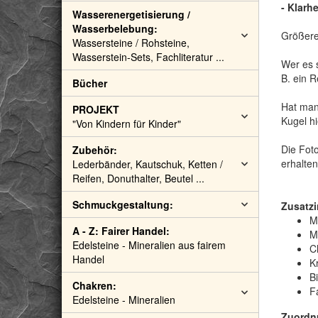
- Klarhe
Wasserenergetisierung /
Wasserbelebung:
Größere,
Wassersteine / Rohsteine,
Wasserstein-Sets, Fachliteratur ...
Wer es 
B. ein R
Bücher
Hat man
PROJEKT
Kugel h
"Von Kindern für Kinder"
Die Fot
Zubehör:
erhalten
Lederbänder, Kautschuk, Ketten /
Reifen, Donuthalter, Beutel ...
Schmuckgestaltung:
Zusatzi
Mi
A - Z: Fairer Handel:
M
Edelsteine - Mineralien aus fairem
C
Handel
Kr
B
Chakren:
F
Edelsteine - Mineralien
Zuordn