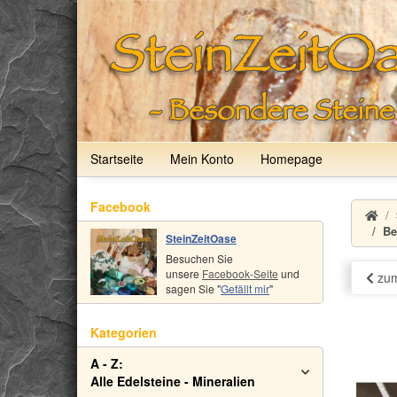
Startseite
Mein Konto
Homepage
Facebook
Be
SteinZeitOase
Besuchen Sie
unsere
Facebook-Seite
und
zum
sagen Sie "
Gefällt mir
"
Kategorien
A - Z:
Alle Edelsteine - Mineralien