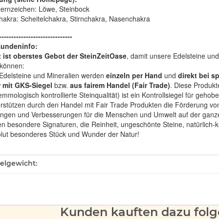
ternzeichen: Löwe, Steinbock
hakra: Scheitelchakra, Stirnchakra, Nasenchakra
------------------------------
Kundeninfo:
t ist oberstes Gebot der SteinZeitOase
, damit unsere Edelsteine und
können:
Edelsteine und Mineralien werden
einzeln per Hand
und
direkt bei s
 mit GKS-Siegel
bzw.
aus fairem Handel (Fair Trade)
. Diese Produkt
mologisch kontrollierte Steinqualität) ist ein Kontrollsiegel für geho
rstützen durch den Handel mit Fair Trade Produkten die Förderung von 
ngen und Verbesserungen für die Menschen und Umwelt auf der ganze
en besondere Signaturen, die Reinheit, ungeschönte Steine, natürlich-
olut besonderes Stück und Wunder der Natur!
ukteigenschaft
kelgewicht:
Kunden kauften dazu folge