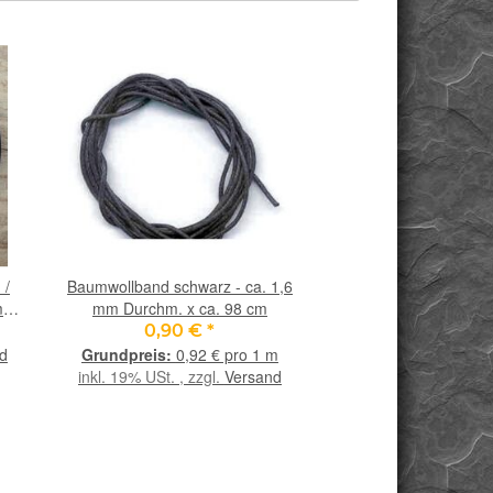
 /
Baumwollband schwarz - ca. 1,6
Serpentin (edel) Was
 mm
mm Durchm. x ca. 98 cm
Sonderqualität / Tro
roh (Jade) - ca.
0,90 €
*
5,30 €
*
d
0,92 € pro 1 m
106,00 
inkl. 19% USt. , zzgl.
Versand
inkl. 19% USt. , zzgl