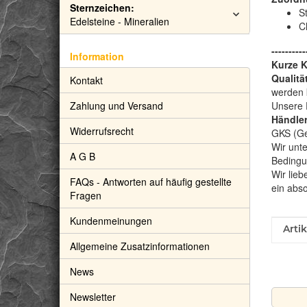
Sternzeichen:
S
Edelsteine - Mineralien
C
----------
Information
Kurze 
Qualitä
Kontakt
werden 
Zahlung und Versand
Unsere 
Händler
Widerrufsrecht
GKS (Gem
Wir unte
A G B
Bedingu
Wir lieb
FAQs - Antworten auf häufig gestellte
ein abs
Fragen
Kundenmeinungen
Prod
Wert
Arti
Allgemeine Zusatzinformationen
News
Newsletter