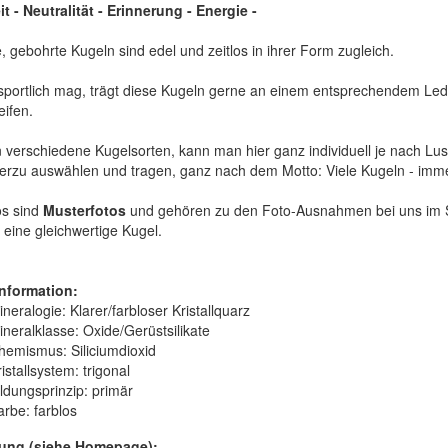
it - Neutralität - Erinnerung - Energie -
 gebohrte Kugeln sind edel und zeitlos in ihrer Form zugleich.
sportlich mag, trägt diese Kugeln gerne an einem entsprechendem Lede
eifen.
 verschiedene Kugelsorten, kann man hier ganz individuell je nach Lu
ierzu auswählen und tragen, ganz nach dem Motto: Viele Kugeln - imme
os sind
Musterfotos
und gehören zu den Foto-Ausnahmen bei uns im Sh
 eine gleichwertige Kugel.
nformation:
neralogie: Klarer/farbloser Kristallquarz
ineralklasse: Oxide/Gerüstsilikate
hemismus: Siliciumdioxid
istallsystem: trigonal
ildungsprinzip: primär
arbe: farblos
ung (siehe Homepage):