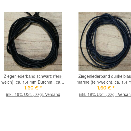
Ziegenlederband schwarz (fein-
Ziegenlederband dunkelblau
weich), ca. 1,4 mm Durchm., ca. 1
marine (fein-weich), ca. 1,4
m lang
Durchm., ca. 1 m lang
1,60 €
*
1,60 €
*
inkl. 19% USt. , zzgl.
Versand
inkl. 19% USt. , zzgl.
Versan