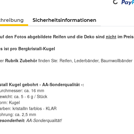
Loading...
chreibung
Sicherheitsinformationen
auf den Fotos abgebildete Reifen und die Deko sind
nicht
im Preis
s ist pro Bergkristall-Kugel
rer
Rubrik Zubehör
finden Sie: Reifen, Lederbänder, Baumwollbänder .
stall Kugel gebohrt - AA-Sonderqualität -:
urchmesser: ca. 16 mm
wicht: ca. 5 - 6 g / Stück
orm: Kugel
rben: kristallin farblos - KLAR
ohrung: ca. 2,5 mm
esonderheit:
AA-Sonderqualität!