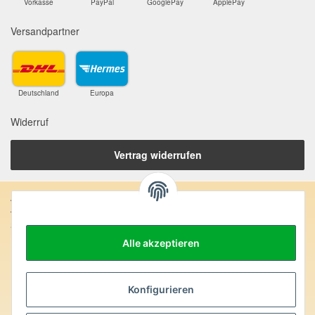
Vorkasse
PayPal
GooglePay
ApplePay
Versandpartner
Deutschland
Europa
Widerruf
Vertrag widerrufen
Anschrift:
SteinZeitOase
Frau Karin Philippin
Alle akzeptieren
Uhlandstr. 7
D-75391 Gechingen
Heilversprechen:
Konfigurieren