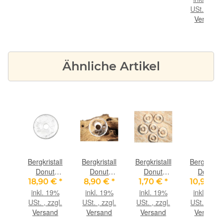
USt. , zzgl
Versand
Ähnliche Artikel
s
Bergkristall
Bergkristall
Bergkristalll
Bergkristal
ert
Donut
Donut
Donut
Donut
it
Edelstein
Edelstein
Edelstein 9-
Edelstein
€
*
18,90 €
*
8,90 €
*
1,70 €
*
10,90 €
nut
50 mm (7
30 mm (6
10 mm (3
37 - 40 m
9%
inkl. 19%
inkl. 19%
inkl. 19%
inkl. 19%
5,4
mm stark)
mm stark) -
mm stark)
(5-7 mm
gl.
USt. , zzgl.
USt. , zzgl.
USt. , zzgl.
USt. , zzgl
) -
Sonderqualität
stark)
nd
Versand
Versand
Versand
Versand
alität
-