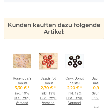
Kunden kauften dazu folgende
Artikel:
all
Rosenquarz
Jaspis rot
Onyx Donut
Baumwoll
l
Donuts
Donut
Edelstein
natur - ca
 -
Edelstein
Edelstein
15 mm (3-
1,8 mm
€
*
3,30 €
*
2,70 €
*
2,20 €
*
0,90 €
m -
15 mm (3,5
15 mm
3,5 mm
Durchm. 
9%
inkl. 19%
inkl. 19%
inkl. 19%
mm stark)
(3,5-4 mm
stark)
ca. 98 c
gl.
USt. , zzgl.
USt. , zzgl.
USt. , zzgl.
0,92 € pro
alität
stark)
nd
Versand
Versand
Versand
m
inkl. 19%