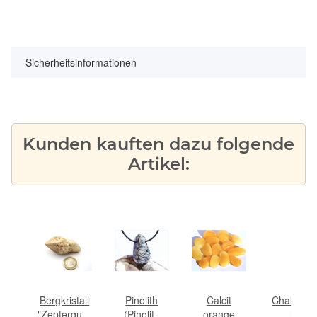
Sicherheitsinformationen
Kunden kauften dazu folgende
Artikel:
it
Bergkristall
Pinolith
Calcit
Chalcedo
eine-
"Zepterquarz
(Pinolit /
orange
rot