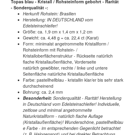
Topas blau - Kristall / Rohsteinform gebohrt - Rarität
- Sonderqualität -:
Herkunft Rohstein: Brasilien
Herstellung: IN DEUTSCHLAND vom
Edelsteinschleifer!
Größe: ca. 1,9 cm x 1,4 cm x 1,2 cm
Gewicht: ca. 4,48 g = ca. 22,4 ct (Karat)
Form: minimalst angetrommelte Kristallform /
Rohsteinform mit Rohstein- /
Kristalloberflächenstruktur - Rückseite natürlich
flache Kristallaußenfläche, Vorderseite
natürlich gewölbter, rechte / linke und untere
Seitenfläche natürliche Kristallaußenfläche
Farbe: pastellhellblau - kristallin klar/er bis sehr stark
durchscheinend
Bohrung: ca. 2,4 mm
Besonderheit:
Sonderqualität - Rarität! Herstellung
in Deutschland vom Edelsteinschleifer! Individuelle,
zeitlose und minimal angetrommelte
Naturkristallform - natürlich flache Auflage
(Kristallaußenfläche)! Wunderschöne, pastellhellblau
e Farbe - im entsprechenden Gegenlicht betrachtet
(z. B. Halogenspot) und bei direkter Betrachtung