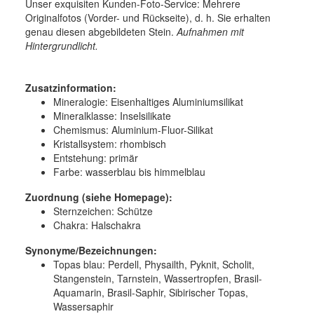
Unser exquisiten Kunden-Foto-Service: Mehrere
Originalfotos (Vorder- und Rückseite), d. h. Sie erhalten
genau diesen abgebildeten Stein.
Aufnahmen mit
Hintergrundlicht.
Zusatzinformation:
Mineralogie:
Eisenhaltiges Aluminiumsilikat
Mineralklasse:
Inselsilikate
Chemismus:
Aluminium-Fluor-Silikat
Kristallsystem:
rhombisch
Entstehung:
primär
Farbe:
wasserblau bis himmelblau
Zuordnung (siehe Homepage):
Sternzeichen: Schütze
Chakra: Halschakra
Synonyme/Bezeichnungen:
Topas blau: Perdell, Physailth, Pyknit, Scholit,
Stangenstein, Tarnstein, Wassertropfen, Brasil-
Aquamarin, Brasil-Saphir, Sibirischer Topas,
Wassersaphir