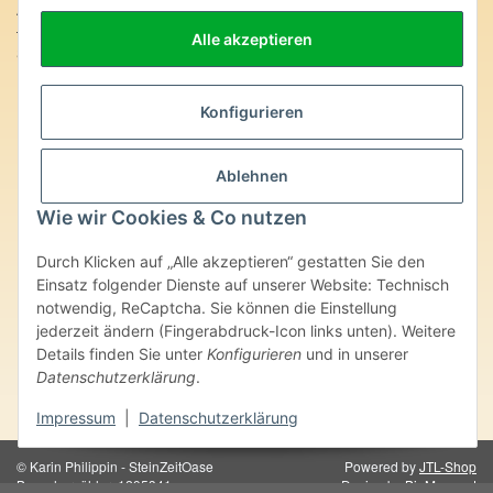
Anschrift:
Alle akzeptieren
SteinZeitOase
Frau Karin Philippin
Uhlandstr. 7
Konfigurieren
D-75391 Gechingen
Heilversprechen:
Ablehnen
Edelsteine und Mineralien werden im esoterischen Bereich
besondere Kräfte und Eigenschaften zugeordnet. Wir weisen
Wie wir Cookies & Co nutzen
ausdrücklich darauf hin, dass alle gemachten Aussagen bzgl.
heilender Wirkungen (körperlich-seelisch-mental-geistig) einzelner
Durch Klicken auf „Alle akzeptieren“ gestatten Sie den
Produkte im Internet, Prospekten oder dem Vertragspartner
Einsatz folgender Dienste auf unserer Website: Technisch
überlassenen Unterlagen bisher weder medizinisch anerkannt oder
notwendig, ReCaptcha. Sie können die Einstellung
wissenschaftlich nachweisbar sind. Die gemachten Angaben
jederzeit ändern (Fingerabdruck-Icon links unten). Weitere
beruhen ausschließlich auf Überlieferungen und langjähriger
Erfahrung. Unsere Produkte ersetzen nie den Besuch beim Arzt
Details finden Sie unter
Konfigurieren
und in unserer
oder Heilpraktiker und sind auch kein Medikamentenersatz. Auch
Datenschutzerklärung
.
stellen unsere Angaben im ärztlichen Sinne keine Diagnose- oder
Therapieform dar.
Impressum
|
Datenschutzerklärung
© Karin Philippin - SteinZeitOase
Powered by
JTL-Shop
Besucherzähler: 1295341
Design by
BigMammut