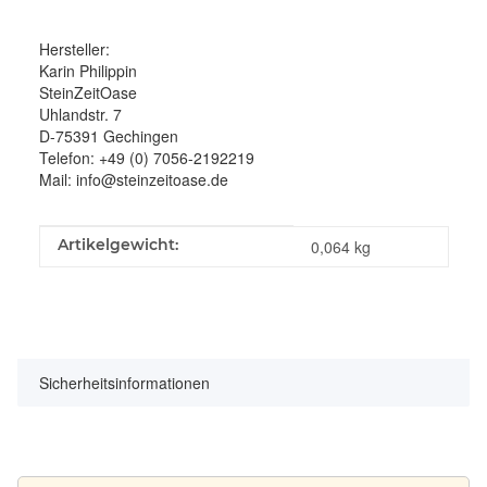
Hersteller:
Karin Philippin
SteinZeitOase
Uhlandstr. 7
D-75391 Gechingen
Telefon: +49 (0) 7056-2192219
Mail: info@steinzeitoase.de
Produkteigenschaft
Wert
Artikelgewicht:
0,064
kg
Sicherheitsinformationen