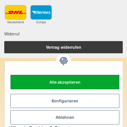
Deutschland
Europa
Widerruf
Vertrag widerrufen
Anschrift:
SteinZeitOase
Frau Karin Philippin
Alle akzeptieren
Uhlandstr. 7
D-75391 Gechingen
Konfigurieren
Heilversprechen:
Edelsteine und Mineralien werden im esoterischen Bereich
besondere Kräfte und Eigenschaften zugeordnet. Wir weisen
Ablehnen
ausdrücklich darauf hin, dass alle gemachten Aussagen bzgl.