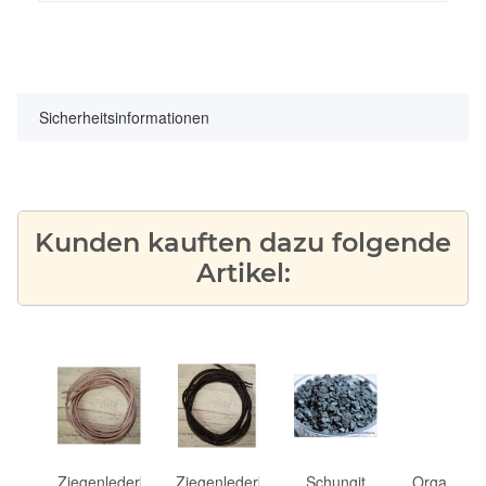
Sicherheitsinformationen
Kunden kauften dazu folgende
Artikel:
it
Ziegenlederband
Ziegenlederband
Schungit
Organzabe