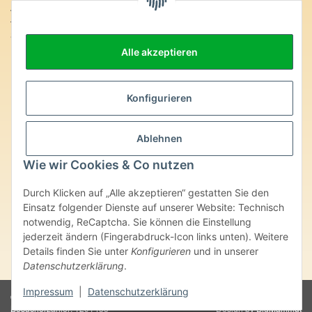
Anschrift:
SteinZeitOase
Frau Karin Philippin
Alle akzeptieren
Uhlandstr. 7
D-75391 Gechingen
Heilversprechen:
Konfigurieren
Edelsteine und Mineralien werden im esoterischen Bereich
besondere Kräfte und Eigenschaften zugeordnet. Wir weisen
Ablehnen
ausdrücklich darauf hin, dass alle gemachten Aussagen bzgl.
heilender Wirkungen (körperlich-seelisch-mental-geistig) einzelner
Wie wir Cookies & Co nutzen
Produkte im Internet, Prospekten oder dem Vertragspartner
überlassenen Unterlagen bisher weder medizinisch anerkannt oder
Durch Klicken auf „Alle akzeptieren“ gestatten Sie den
wissenschaftlich nachweisbar sind. Die gemachten Angaben
Einsatz folgender Dienste auf unserer Website: Technisch
beruhen ausschließlich auf Überlieferungen und langjähriger
notwendig, ReCaptcha. Sie können die Einstellung
Erfahrung. Unsere Produkte ersetzen nie den Besuch beim Arzt
jederzeit ändern (Fingerabdruck-Icon links unten). Weitere
oder Heilpraktiker und sind auch kein Medikamentenersatz. Auch
stellen unsere Angaben im ärztlichen Sinne keine Diagnose- oder
Details finden Sie unter
Konfigurieren
und in unserer
Therapieform dar.
Datenschutzerklärung
.
Impressum
|
Datenschutzerklärung
© Karin Philippin - SteinZeitOase
Powered by
JTL-Shop
Besucherzähler: 1291433
Design by
BigMammut