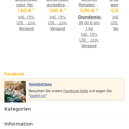
l
natur (fein-
dunkelbraun
Rohsteine /
weinrot mi
t
weich), ca.
(fein-
Granulat -
Kordel,
 €
*
1,60 €
*
1,60 €
*
3,90 €
*
0,60 €
in
1,4 mm
weich), ca.
Sonderqualität
klein, ca. 
9%
inkl. 19%
inkl. 19%
inkl. 19%
6-7
Durchm.,
1,4 mm
- ca. 100 g
cm x 10 c
gl.
USt. , zzgl.
USt. , zzgl.
39,00 € pro
USt. , zzgl
rk)
ca. 1 m
Durchm.,
nd
Versand
Versand
1 kg
Versand
lang
ca. 1 m
inkl. 19%
lang
USt. , zzgl.
Versand
Facebook
SteinZeitOase
Besuchen Sie unsere
Facebook-Seite
und sagen Sie
"
Gefällt mir
"
Kategorien
Information