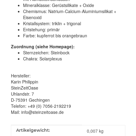
Mineralklasse:
Gerüstsilikate + Oxide
Chemismus:
Natrium-Calcium-Aluminiumsilikat +
Eisenoxid
Kristallsystem:
triklin + trigonal
Entstehung:
primär
Farbe:
kupferrot bis orangebraun
Zuordnung (siehe Homepage):
Sternzeichen: Steinbock
Chakra: Solarplexus
Hersteller:
Karin Philippin
SteinZeitOase
Uhlandstr. 7
D-75391 Gechingen
Telefon: +49 (0) 7056-2192219
Mail: info@steinzeitoase.de
Produkteigenschaft
Wert
Artikelgewicht:
0,007
kg