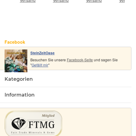
rk)
Rarität -
Facebook
SteinZeitOase
Besuchen Sie unsere
Facebook-Seite
und sagen Sie
"
Gefällt mir
"
Kategorien
Information