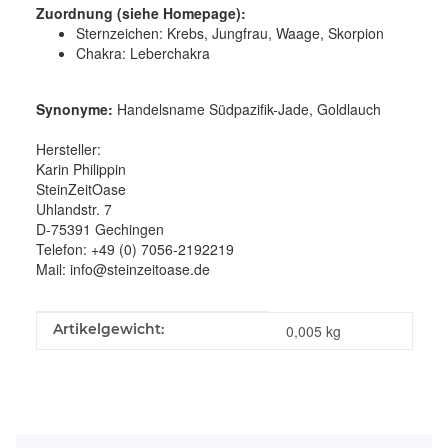
Zuordnung (siehe Homepage):
Sternzeichen: Krebs, Jungfrau, Waage, Skorpion
Chakra: Leberchakra
Synonyme:
Handelsname Südpazifik-Jade, Goldlauch
Hersteller:
Karin Philippin
SteinZeitOase
Uhlandstr. 7
D-75391 Gechingen
Telefon: +49 (0) 7056-2192219
Mail: info@steinzeitoase.de
Produkteigenschaft
Wert
Artikelgewicht:
0,005
kg