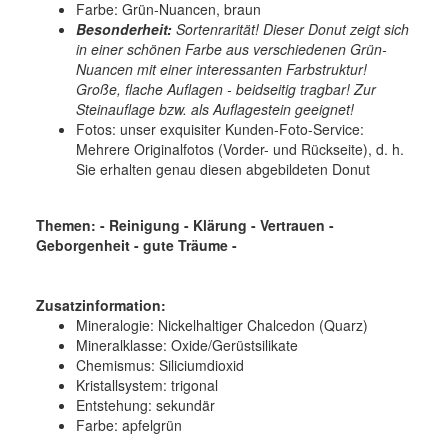
Farbe: Grün-Nuancen, braun
Besonderheit:
Sortenrarität! Dieser Donut zeigt sich
in einer schönen Farbe aus verschiedenen Grün-
Nuancen mit einer interessanten Farbstruktur!
Große, flache Auflagen - beidseitig tragbar! Zur
Steinauflage bzw. als Auflagestein geeignet!
Fotos: unser exquisiter Kunden-Foto-Service:
Mehrere Originalfotos (Vorder- und Rückseite), d. h.
Sie erhalten genau diesen abgebildeten Donut
Themen: - Reinigung - Klärung - Vertrauen -
Geborgenheit - gute Träume -
Zusatzinformation:
Mineralogie:
Nickelhaltiger Chalcedon (Quarz)
Mineralklasse:
Oxide/Gerüstsilikate
Chemismus:
Siliciumdioxid
Kristallsystem:
trigonal
Entstehung:
sekundär
Farbe:
apfelgrün