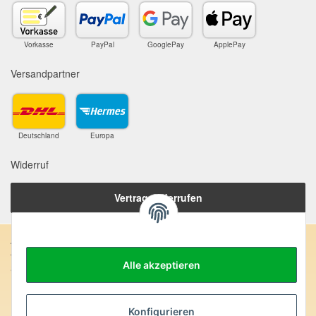
Vorkasse
PayPal
GooglePay
ApplePay
Versandpartner
Deutschland
Europa
Widerruf
Vertrag widerrufen
Anschrift:
Alle akzeptieren
SteinZeitOase
Frau Karin Philippin
Uhlandstr. 7
D-75391 Gechingen
Konfigurieren