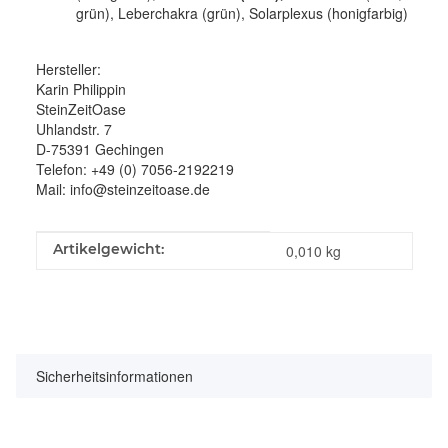
grün), Leberchakra (grün), Solarplexus (honigfarbig)
Hersteller:
Karin Philippin
SteinZeitOase
Uhlandstr. 7
D-75391 Gechingen
Telefon: +49 (0) 7056-2192219
Mail: info@steinzeitoase.de
Produkteigenschaft
Wert
Artikelgewicht:
0,010
kg
Sicherheitsinformationen