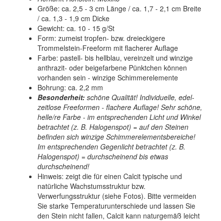
Größe: ca. 2,5 - 3 cm Länge / ca. 1,7 - 2,1 cm Breite
/ ca. 1,3 - 1,9 cm Dicke
Gewicht: ca. 10 - 15 g/St
Form: zumeist tropfen- bzw. dreieckigere
Trommelstein-Freeform mit flacherer Auflage
Farbe: pastell- bis hellblau, vereinzelt und winzige
anthrazit- oder beigefarbene Pünktchen können
vorhanden sein - winzige Schimmerelemente
Bohrung: ca. 2,2 mm
Besonderheit:
schöne Qualität! Individuelle, edel-
zeitlose Freeformen - flachere Auflage! Sehr schöne,
helle/re Farbe - im entsprechenden Licht und Winkel
betrachtet (z. B. Halogenspot) = auf den Steinen
befinden sich winzige Schimmerelementsbereiche!
Im entsprechenden Gegenlicht betrachtet (z. B.
Halogenspot) = durchscheinend bis etwas
durchscheinend!
Hinweis: zeigt die für einen Calcit typische und
natürliche Wachstumsstruktur bzw.
Verwerfungsstruktur (siehe Fotos). Bitte vermeiden
Sie starke Temperaturunterschiede und lassen Sie
den Stein nicht fallen, Calcit kann naturgemäß leicht