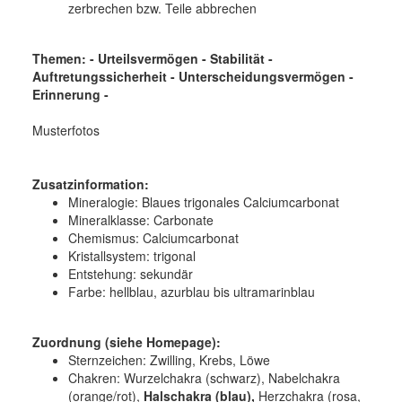
zerbrechen bzw. Teile abbrechen
Themen: - Urteilsvermögen - Stabilität -
Auftretungssicherheit - Unterscheidungsvermögen -
Erinnerung -
Musterfotos
Zusatzinformation:
Mineralogie:
Blaues trigonales Calciumcarbonat
Mineralklasse:
Carbonate
Chemismus:
Calciumcarbonat
Kristallsystem:
trigonal
Entstehung:
sekundär
Farbe:
hellblau, azurblau bis ultramarinblau
Zuordnung (siehe Homepage):
Sternzeichen: Zwilling, Krebs, Löwe
Chakren: Wurzelchakra (schwarz), Nabelchakra
(orange/rot),
Halschakra (blau),
Herzchakra (rosa,