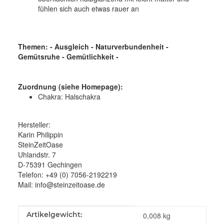
fühlen sich auch etwas rauer an
Themen: - Ausgleich - Naturverbundenheit -
Gemütsruhe - Gemütlichkeit -
Zuordnung (siehe Homepage):
Chakra: Halschakra
Hersteller:
Karin Philippin
SteinZeitOase
Uhlandstr. 7
D-75391 Gechingen
Telefon: +49 (0) 7056-2192219
Mail: info@steinzeitoase.de
Produkteigenschaft
Wert
Artikelgewicht:
0,008
kg