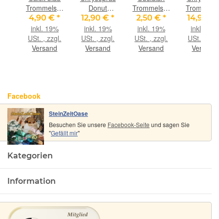
 /
Trommelsteine
Donut
Trommelsteine
Trommelst
en-
gebohrt -
Edelstein
-
gebohrt -
€
*
4,90 €
*
12,90 €
*
2,50 €
*
14,90 €
t)
ca. 2,5 - 3
25 mm (5
Sonderqualität
ca. 2,7 cm
9%
inkl. 19%
inkl. 19%
inkl. 19%
inkl. 19%
stein
cm / ca. 10-
mm stark) -
- ca. 3 cm /
2,3 cm x
gl.
USt. , zzgl.
USt. , zzgl.
USt. , zzgl.
USt. , zzgl
 -
15 g/St
Rarität -
ca. 14 g/St
1,8 cm
nd
Versand
Versand
Versand
Versand
alität
cm x
 x
m
Facebook
SteinZeitOase
Besuchen Sie unsere
Facebook-Seite
und sagen Sie
"
Gefällt mir
"
Kategorien
Information