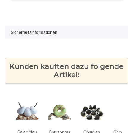
Sicherheitsinformationen
Kunden kauften dazu folgende
Artikel:
h
Calcit blau
Chrysopras
Obsidian
Chrysopra