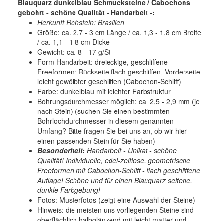
Blauquarz dunkelblau Schmucksteine / Cabochons
gebohrt - schöne Qualität - Handarbeit -:
Herkunft Rohstein: Brasilien
Größe: ca. 2,7 - 3 cm Länge / ca. 1,3 - 1,8 cm Breite
/ ca. 1,1 - 1,8 cm Dicke
Gewicht: ca. 8 - 17 g/St
Form Handarbeit: dreieckige, geschliffene
Freeformen: Rückseite flach geschliffen, Vorderseite
leicht gewölbter geschliffen (Cabochon-Schliff)
Farbe: dunkelblau mit leichter Farbstruktur
Bohrungsdurchmesser möglich: ca. 2,5 - 2,9 mm (je
nach Stein) (suchen Sie einen bestimmten
Bohrlochdurchmesser in diesem genannten
Umfang? Bitte fragen Sie bei uns an, ob wir hier
einen passenden Stein für Sie haben)
Besonderheit:
Handarbeit - Unikat - schöne
Qualität! Individuelle, edel-zeitlose, geometrische
Freeformen mit Cabochon-Schliff - flach geschliffene
Auflage! Schöne und für einen Blauquarz seltene,
dunkle Farbgebung!
Fotos: Musterfotos (zeigt eine Auswahl der Steine)
Hinweis: die meisten uns vorliegenden Steine sind
oberflächlich halbglänzend mit leicht matter und