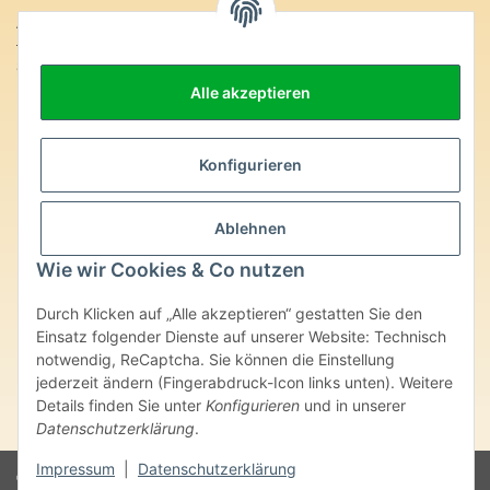
Anschrift:
SteinZeitOase
Frau Karin Philippin
Alle akzeptieren
Uhlandstr. 7
D-75391 Gechingen
Heilversprechen:
Konfigurieren
Edelsteine und Mineralien werden im esoterischen Bereich
besondere Kräfte und Eigenschaften zugeordnet. Wir weisen
Ablehnen
ausdrücklich darauf hin, dass alle gemachten Aussagen bzgl.
heilender Wirkungen (körperlich-seelisch-mental-geistig) einzelner
Wie wir Cookies & Co nutzen
Produkte im Internet, Prospekten oder dem Vertragspartner
überlassenen Unterlagen bisher weder medizinisch anerkannt oder
Durch Klicken auf „Alle akzeptieren“ gestatten Sie den
wissenschaftlich nachweisbar sind. Die gemachten Angaben
Einsatz folgender Dienste auf unserer Website: Technisch
beruhen ausschließlich auf Überlieferungen und langjähriger
notwendig, ReCaptcha. Sie können die Einstellung
Erfahrung. Unsere Produkte ersetzen nie den Besuch beim Arzt
jederzeit ändern (Fingerabdruck-Icon links unten). Weitere
oder Heilpraktiker und sind auch kein Medikamentenersatz. Auch
stellen unsere Angaben im ärztlichen Sinne keine Diagnose- oder
Details finden Sie unter
Konfigurieren
und in unserer
Therapieform dar.
Datenschutzerklärung
.
Impressum
|
Datenschutzerklärung
© Karin Philippin - SteinZeitOase
Powered by
JTL-Shop