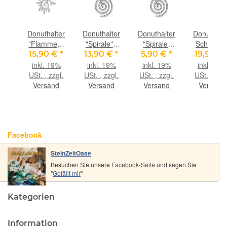
ter
Donuthalter
Donuthalter
Donuthalter
Donuthalt
" -
"Flammen-
"Spirale" -
"Spirale"
Scharnier
r
Spirale"
925iger
Messing
Clip
 €
*
15,90 €
*
13,90 €
*
5,90 €
*
19,90 €
r
925iger
Silber
versilbert
"Wasserfal
9%
inkl. 19%
inkl. 19%
inkl. 19%
inkl. 19%
nd
Silber, matt
glänzend
glänzend -
925iger
gl.
USt. , zzgl.
USt. , zzgl.
USt. , zzgl.
USt. , zzgl
 mm
für 30 - 40
für 30 mm
für 30 mm
Silber,
nd
Versand
Versand
Versand
Versand
s
mm Donuts
Donuts
Donuts
glänzend
für 40 m
Donuts
Facebook
SteinZeitOase
Besuchen Sie unsere
Facebook-Seite
und sagen Sie
"
Gefällt mir
"
Kategorien
Information