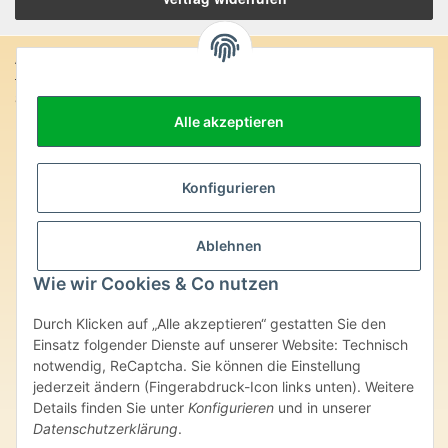
Anschrift:
SteinZeitOase
Frau Karin Philippin
Alle akzeptieren
Uhlandstr. 7
D-75391 Gechingen
Konfigurieren
Heilversprechen:
Edelsteine und Mineralien werden im esoterischen Bereich
besondere Kräfte und Eigenschaften zugeordnet. Wir weisen
Ablehnen
ausdrücklich darauf hin, dass alle gemachten Aussagen bzgl.
heilender Wirkungen (körperlich-seelisch-mental-geistig) einzelner
Wie wir Cookies & Co nutzen
Produkte im Internet, Prospekten oder dem Vertragspartner
überlassenen Unterlagen bisher weder medizinisch anerkannt oder
Durch Klicken auf „Alle akzeptieren“ gestatten Sie den
wissenschaftlich nachweisbar sind. Die gemachten Angaben
Einsatz folgender Dienste auf unserer Website: Technisch
beruhen ausschließlich auf Überlieferungen und langjähriger
notwendig, ReCaptcha. Sie können die Einstellung
Erfahrung. Unsere Produkte ersetzen nie den Besuch beim Arzt
jederzeit ändern (Fingerabdruck-Icon links unten). Weitere
oder Heilpraktiker und sind auch kein Medikamentenersatz. Auch
stellen unsere Angaben im ärztlichen Sinne keine Diagnose- oder
Details finden Sie unter
Konfigurieren
und in unserer
Therapieform dar.
Datenschutzerklärung
.