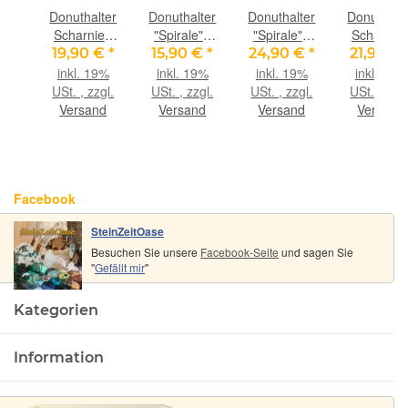
ter
Donuthalter
Donuthalter
Donuthalter
Donuthalt
" -
Scharnier-
"Spirale" -
"Spirale" -
Scharnier
r
Clip,
925iger
925iger
Clip,
 €
*
19,90 €
*
15,90 €
*
24,90 €
*
21,90 €
r
925iger
Silber,
Silber,
925iger
9%
inkl. 19%
inkl. 19%
inkl. 19%
inkl. 19%
nd
Silber,
vergoldet,
vergoldet,
Silber,
gl.
USt. , zzgl.
USt. , zzgl.
USt. , zzgl.
USt. , zzgl
 mm
glänzend
glänzend
matt für 50
glänzend
nd
Versand
Versand
Versand
Versand
s
für 40 mm
für 30 mm
mm Donuts
für 50 m
Donuts (bis
Donuts
Donuts (bi
ca. 6 mm
ca. 7 mm
Dicke)
Dicke)
Facebook
SteinZeitOase
Besuchen Sie unsere
Facebook-Seite
und sagen Sie
"
Gefällt mir
"
Kategorien
Information