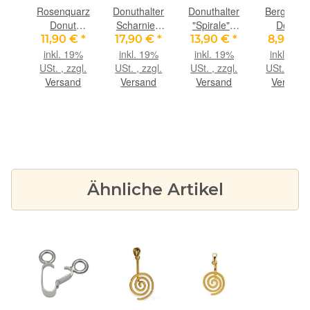
ter
Rosenquarz
Donuthalter
Donuthalter
Bergkristal
" -
Donut
Scharnier-
"Spirale" -
Donut
r
Edelstein
Clip
925iger
Edelstein
 €
*
11,90 €
*
17,90 €
*
13,90 €
*
8,90 €
r
40 mm
"Wasserfall"
Silber
30 mm (
9%
inkl. 19%
inkl. 19%
inkl. 19%
inkl. 19%
nd
(7,5-9 mm
925iger
glänzend
mm stark)
gl.
USt. , zzgl.
USt. , zzgl.
USt. , zzgl.
USt. , zzgl
 mm
stark) - AA-
Silber,
für 30 mm
Sonderqual
nd
Versand
Versand
Versand
Versand
s
Sonderqualität
glänzend
Donuts
-
-
für 30 mm
Donuts
Ähnliche Artikel