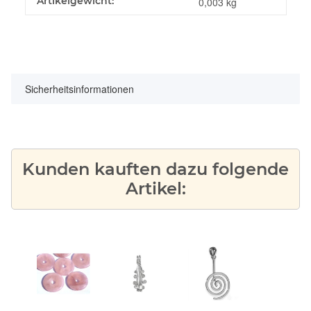
Produkteigenschaft
Wert
Artikelgewicht:
0,003
kg
Sicherheitsinformationen
Kunden kauften dazu folgende
Artikel: