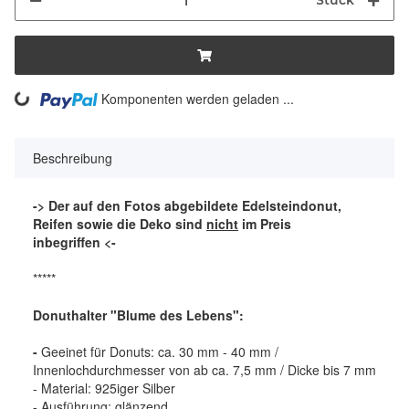
Stück
ing...
Komponenten werden geladen ...
Beschreibung
-> Der auf den Fotos abgebildete Edelsteindonut,
Reifen sowie die Deko sind
nicht
im Preis
inbegriffen <-
*****
Donuthalter "Blume des Lebens":
-
Geeinet für Donuts: ca. 30 mm - 40 mm /
Innenlochdurchmesser von ab ca. 7,5 mm / Dicke bis 7 mm
- Material: 925iger Silber
- Ausführung: glänzend