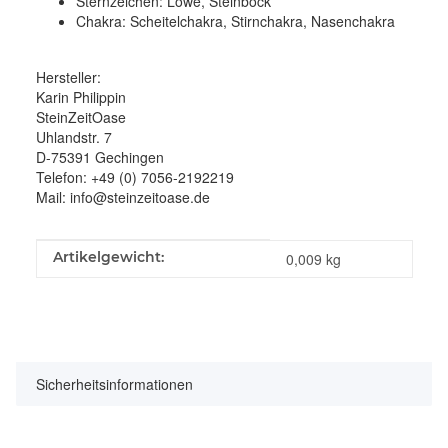
Sternzeichen: Löwe, Steinbock
Chakra: Scheitelchakra, Stirnchakra, Nasenchakra
Hersteller:
Karin Philippin
SteinZeitOase
Uhlandstr. 7
D-75391 Gechingen
Telefon: +49 (0) 7056-2192219
Mail: info@steinzeitoase.de
Produkteigenschaft
Wert
Artikelgewicht:
0,009
kg
Sicherheitsinformationen