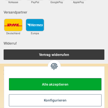
Vorkasse
PayPal
GooglePay
ApplePay
Versandpartner
Deutschland
Europa
Widerruf
Vertrag widerrufen
Anschrift:
SteinZeitOase
Frau Karin Philippin
Alle akzeptieren
Uhlandstr. 7
D-75391 Gechingen
Konfigurieren
Heilversprechen: