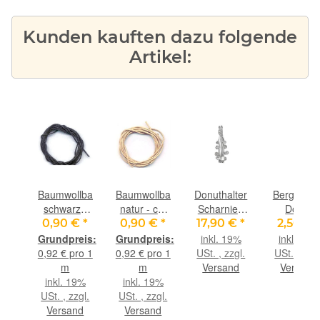
Kunden kauften dazu folgende
Artikel:
ederband
Baumwollband
Baumwollband
Donuthalter
Bergkristal
au
schwarz -
natur - ca.
Scharnier-
Donut
ca. 1,6 mm
1,8 mm
Clip
Edelstein
€
*
0,90 €
*
0,90 €
*
17,90 €
*
2,50 €
ca.
Durchm. x
Durchm. x
"Wasserfall"
15 mm (3 
9%
inkl. 19%
inkl. 19%
m
ca. 98 cm
ca. 98 cm
925iger
4 mm star
gl.
0,92 € pro 1
0,92 € pro 1
USt. , zzgl.
USt. , zzgl
.,
Silber,
-
nd
m
m
Versand
Versand
m
glänzend
Sonderqual
inkl. 19%
inkl. 19%
für 30 mm
-
USt. , zzgl.
USt. , zzgl.
Donuts
Versand
Versand