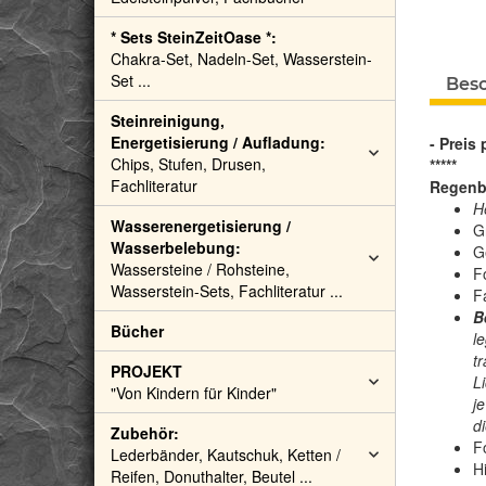
* Sets SteinZeitOase *:
Chakra-Set, Nadeln-Set, Wasserstein-
Set ...
Bes
Steinreinigung,
Energetisierung / Aufladung:
- Preis
Chips, Stufen, Drusen,
*****
Fachliteratur
Regenb
H
Wasserenergetisierung /
G
Wasserbelebung:
G
Wassersteine / Rohsteine,
F
Wasserstein-Sets, Fachliteratur ...
F
B
Bücher
l
t
PROJEKT
L
"Von Kindern für Kinder"
j
d
Zubehör:
F
Lederbänder, Kautschuk, Ketten /
H
Reifen, Donuthalter, Beutel ...