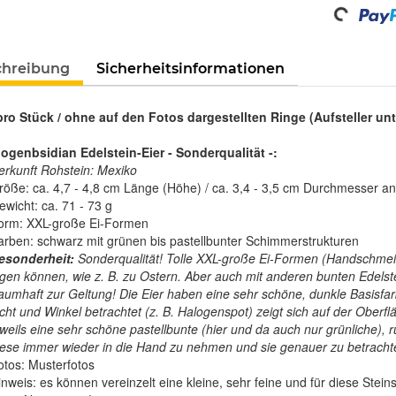
Loading...
chreibung
Sicherheitsinformationen
 pro Stück / ohne auf den Fotos dargestellten Ringe (Aufsteller u
ogenbsidian
Edelstein-Eier - Sonderqualität -:
erkunft Rohstein: Mexiko
röße: ca. 4,7 - 4,8 cm Länge (Höhe) / ca. 3,4 - 3,5 cm Durchmesser an 
ewicht: ca. 71 - 73 g
orm: XXL-große Ei-Formen
arben: schwarz mit grünen bis pastellbunter Schimmerstrukturen
esonderheit:
Sonderqualität! Tolle XXL-große Ei-Formen (Handschmeich
egen können, wie z. B. zu Ostern. Aber auch mit anderen bunten Edels
raumhaft zur Geltung! Die Eier haben eine sehr schöne, dunkle Basisf
icht und Winkel betrachtet (z. B. Halogenspot) zeigt sich auf der Oberf
eweils eine sehr schöne pastellbunte (hier und da auch nur grünliche), 
iese immer wieder in die Hand zu nehmen und sie genauer zu betracht
otos: Musterfotos
inweis: es können vereinzelt eine kleine, sehr feine und für diese Stei