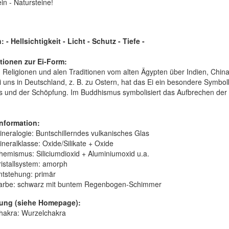
in - Natursteine!
- Hellsichtigkeit - Licht - Schutz - Tiefe -
tionen zur Ei-Form:
n Religionen und alen Traditionen vom alten Ägypten über Indien, China
 uns in Deutschland, z. B. zu Ostern, hat das Ei ein besondere Symbolk
 und der Schöpfung. Im Buddhismus symbolisiert das Aufbrechen der 
nformation:
ineralogie:
Buntschillerndes vulkanisches Glas
ineralklasse:
Oxide/Silikate + Oxide
hemismus:
Siliciumdioxid + Aluminiumoxid u.a.
istallsystem:
amorph
ntstehung:
primär
arbe:
schwarz mit buntem Regenbogen-Schimmer
ung (siehe Homepage):
hakra: Wurzelchakra