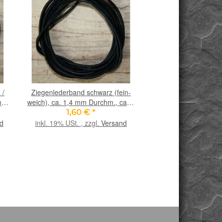
 /
Ziegenlederband schwarz (fein-
Heliotrop Trommelstei
 mm
weich), ca. 1,4 mm Durchm., ca. 1
Sonderqualität - ca. 2
m lang
cm x 1,1 c
1,60 €
*
5,90 €
*
d
inkl. 19% USt. , zzgl.
Versand
inkl. 19% USt. , zzgl