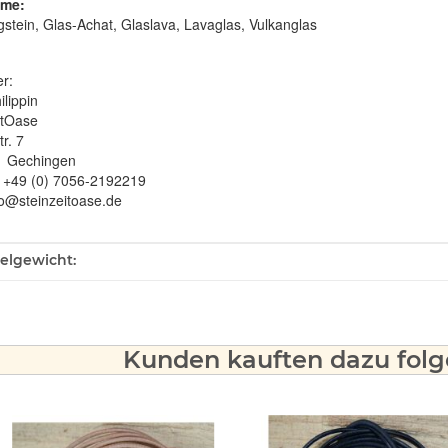
me:
gstein, Glas-Achat, Glaslava, Lavaglas, Vulkanglas
er:
ilippin
itOase
r. 7
1 Gechingen
: +49 (0) 7056-2192219
fo@steinzeitoase.de
ukteigenschaft
kelgewicht:
Kunden kauften dazu folge