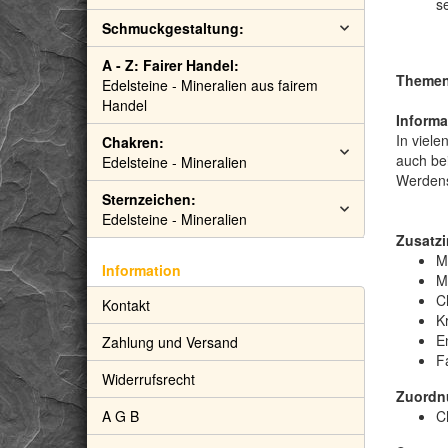
se
Schmuckgestaltung:
A - Z: Fairer Handel:
Themen: 
Edelsteine - Mineralien aus fairem
Handel
Informa
In viele
Chakren:
auch bei
Edelsteine - Mineralien
Werdens
Sternzeichen:
Edelsteine - Mineralien
Zusatzi
M
Information
M
C
Kontakt
Kr
E
Zahlung und Versand
F
Widerrufsrecht
Zuordn
A G B
C