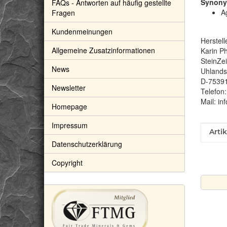
Synony
FAQs - Antworten auf häufig gestellte
A
Fragen
Kundenmeinungen
Herstell
Allgemeine Zusatzinformationen
Karin Ph
SteinZe
News
Uhlandst
D-7539
Newsletter
Telefon
Mail: in
Homepage
Impressum
Prod
Wert
Arti
Datenschutzerklärung
Copyright