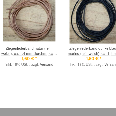
Ziegenlederband natur (fein-
Ziegenlederband dunkelblau
weich), ca. 1,4 mm Durchm., ca. 1
marine (fein-weich), ca. 1,4
m lang
Durchm., ca. 1 m lang
1,60 €
*
1,60 €
*
inkl. 19% USt. , zzgl.
Versand
inkl. 19% USt. , zzgl.
Versan