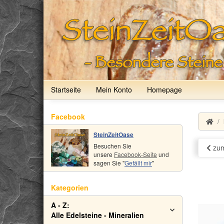
Startseite
Mein Konto
Homepage
Facebook
SteinZeitOase
Besuchen Sie
zum
unsere
Facebook-Seite
und
sagen Sie "
Gefällt mir
"
Kategorien
A - Z:
Alle Edelsteine - Mineralien