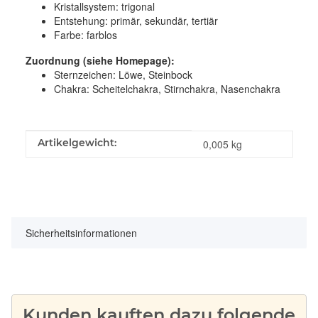
Kristallsystem:
trigonal
Entstehung:
primär, sekundär, tertiär
Farbe:
farblos
Zuordnung (siehe Homepage):
Sternzeichen: Löwe, Steinbock
Chakra: Scheitelchakra, Stirnchakra, Nasenchakra
Produkteigenschaft
Wert
Artikelgewicht:
0,005
kg
Sicherheitsinformationen
Kunden kauften dazu folgende