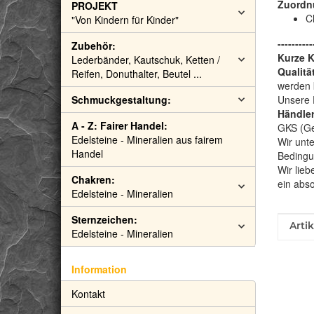
Zuordn
PROJEKT
C
"Von Kindern für Kinder"
----------
Zubehör:
Kurze 
Lederbänder, Kautschuk, Ketten /
Qualitä
Reifen, Donuthalter, Beutel ...
werden 
Schmuckgestaltung:
Unsere 
Händler
A - Z: Fairer Handel:
GKS (Gem
Edelsteine - Mineralien aus fairem
Wir unte
Handel
Bedingu
Wir lieb
Chakren:
ein abs
Edelsteine - Mineralien
Sternzeichen:
Prod
Wert
Arti
Edelsteine - Mineralien
Information
Kontakt