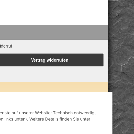
iderruf
Vertrag widerrufen
 Eigenschaften zugeordnet. Wir weisen ausdrücklich
lisch-mental-geistig) einzelner Produkte im Internet,
inisch anerkannt oder wissenschaftlich nachweisbar
Dienste auf unserer Website: Technisch notwendig,
ähriger Erfahrung. Unsere Produkte ersetzen nie den
 links unten). Weitere Details finden Sie unter
h stellen unsere Angaben im ärztlichen Sinne keine