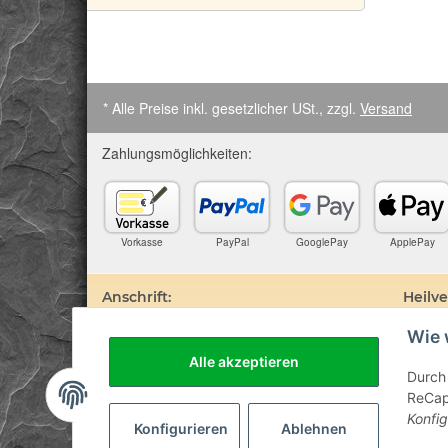
* Alle Preise inkl. gesetzlicher USt., zzgl.
Versand
Zahlungsmöglichkeiten:
Vorkasse
PayPal
GooglePay
ApplePay
Anschrift:
Heilv
Wie 
SteinZeitOase
Edelste
Frau Karin Philippin
darauf 
Alle akzeptieren
Uhlandstr. 7
Prospek
Durch 
D-75391 Gechingen
sind. D
ReCapt
Besuch 
Konfig
Diagnos
Konfigurieren
Ablehnen