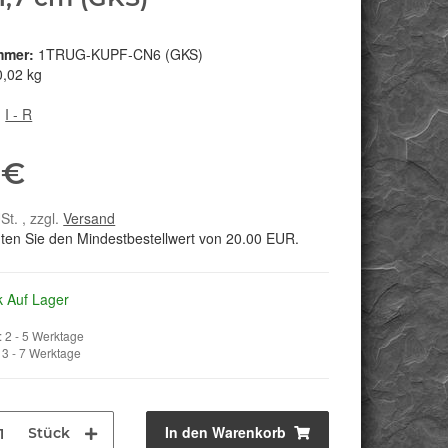
mmer:
1TRUG-KUPF-CN6 (GKS)
0,02 kg
:
I - R
 €
St. , zzgl.
Versand
hten Sie den Mindestbestellwert von 20.00 EUR.
k Auf Lager
 2 - 5 Werktage
3 - 7 Werktage
In den Warenkorb
Stück