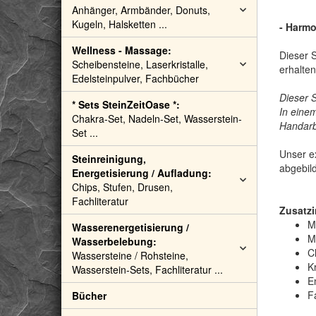
Anhänger, Armbänder, Donuts,
Kugeln, Halsketten ...
- Harmo
Wellness - Massage:
Dieser S
Scheibensteine, Laserkristalle,
erhalten
Edelsteinpulver, Fachbücher
Dieser 
* Sets SteinZeitOase *:
In einem
Chakra-Set, Nadeln-Set, Wasserstein-
Handarbe
Set ...
Unser ex
Steinreinigung,
abgebil
Energetisierung / Aufladung:
Chips, Stufen, Drusen,
Fachliteratur
Zusatzi
M
Wasserenergetisierung /
M
Wasserbelebung:
C
Wassersteine / Rohsteine,
Kr
Wasserstein-Sets, Fachliteratur ...
E
F
Bücher