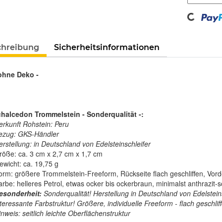
Loading...
chreibung
Sicherheitsinformationen
 ohne Deko -
halcedon Trommelstein - Sonderqualität -:
erkunft Rohstein: Peru
ezug: GKS-Händler
erstellung: in Deutschland von Edelsteinschleifer
röße: ca. 3 cm x 2,7 cm x 1,7 cm
ewicht: ca. 19,75 g
orm: größere Trommelstein-Freeform, Rückseite flach geschliffen, Vorde
arbe: helleres Petrol, etwas ocker bis ockerbraun, minimalst anthrazit-
esonderheit:
Sonderqualität! Herstellung in Deutschland von Edelsteins
teressante Farbstruktur! Größere, individuelle Freeform - flach geschlif
nweis: seitlich leichte Oberflächenstruktur