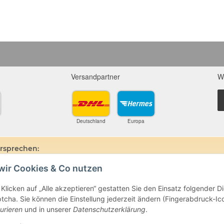
Versandpartner
W
Deutschland
Europa
ersprechen:
wir Cookies & Co nutzen
ine und Mineralien werden im esoterischen Bereich besondere Kräfte und
hin, dass alle gemachten Aussagen bzgl. heilender Wirkungen (körperlich-see
ten oder dem Vertragspartner überlassenen Unterlagen bisher weder mediz
Klicken auf „Alle akzeptieren“ gestatten Sie den Einsatz folgender 
ie gemachten Angaben beruhen ausschließlich auf Überlieferungen und langj
cha. Sie können die Einstellung jederzeit ändern (Fingerabdruck-Icon
beim Arzt oder Heilpraktiker und sind auch kein Medikamentenersatz. Auc
urieren
und in unserer
Datenschutzerklärung
.
e- oder Therapieform dar.