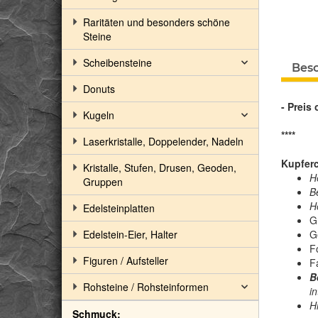
Raritäten und besonders schöne
Steine
Scheibensteine
Bes
Donuts
- Preis
Kugeln
****
Laserkristalle, Doppelender, Nadeln
Kupferc
Kristalle, Stufen, Drusen, Geoden,
H
Gruppen
B
H
Edelsteinplatten
G
Edelstein-Eier, Halter
G
F
Figuren / Aufsteller
F
B
Rohsteine / Rohsteinformen
in
Hi
Schmuck: