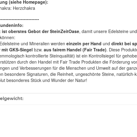
ung (siehe Homepage):
hakra: Herzchakra
--------------------------
Kundeninfo:
t ist oberstes Gebot der SteinZeitOase
, damit unsere Edelsteine und
können:
Edelsteine und Mineralien werden
einzeln per Hand
und
direkt bei s
 mit GKS-Siegel
bzw.
aus fairem Handel (Fair Trade)
. Diese Produkt
mologisch kontrollierte Steinqualität) ist ein Kontrollsiegel für geho
rstützen durch den Handel mit Fair Trade Produkten die Förderung von 
ngen und Verbesserungen für die Menschen und Umwelt auf der ganze
en besondere Signaturen, die Reinheit, ungeschönte Steine, natürlich-
olut besonderes Stück und Wunder der Natur!
ukteigenschaft
kelgewicht: