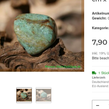
Artikelnu
Gewicht:
Kategorie
7,90
inkl. 19% U
Bitte beac
1 Stüc
Lieferzeit:
Deutschland:
EU-Ausland: 