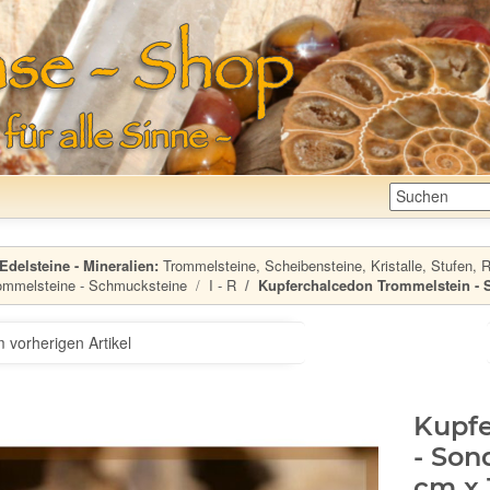
Edelsteine - Mineralien:
Trommelsteine, Scheibensteine, Kristalle, Stufen, Ro
ommelsteine - Schmucksteine
I - R
Kupferchalcedon Trommelstein - So
 vorherigen Artikel
Kupfe
- Son
cm x 