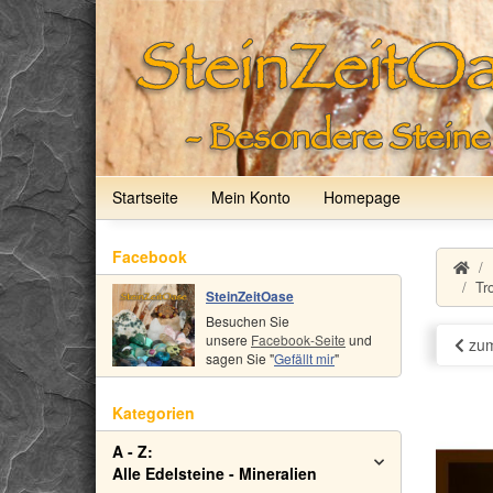
Startseite
Mein Konto
Homepage
Facebook
Tr
SteinZeitOase
Besuchen Sie
unsere
Facebook-Seite
und
zum
sagen Sie "
Gefällt mir
"
Kategorien
A - Z:
Alle Edelsteine - Mineralien