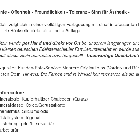
nie - Offenheit - Freundlichkeit - Toleranz - Sinn für Ästhetik
-
tein zeigt sich in einer vielfältigen Farbgebung mit einer interessanten
. Die Rückseite bietet eine flache Auflage.
Stein wurde
per Hand und direkt vor Ort
bei unserem langjährigen und
 kleinen deutschen Edelsteinschleifer-Familienunternehmen wurde aus 
it dieser Stein bearbeitet bzw. hergestellt -
hochwertige
Qualitätss
quisiten Kunden-Foto-Service: Mehrere Originalfotos (Vorder- und Rück
deten Stein.
Hinweis: Die Farben sind in Wirklichkeit intensiver, als sie
nformation:
ineralogie:
Kupferhaltiger Chalcedon (Quarz)
ineralklasse:
Oxide/Gerüstsilikate
hemismus:
Siliciumdioxid
istallsystem:
trigonal
ntstehung:
primär, sekundär
arbe:
grün