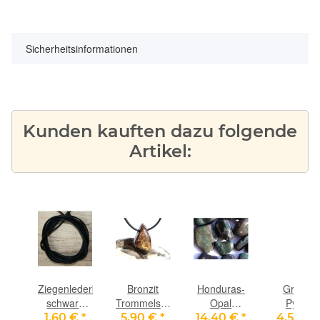
Sicherheitsinformationen
Kunden kauften dazu folgende
Artikel:
au
Ziegenlederband
Bronzit
Honduras-
Granat
schwarz
Trommelstein
Opal
Pyrop
g"
(fein-
/
schwarz
Trommelst
 €
*
1,60 €
*
5,90 €
*
14,40 €
*
4,50 €