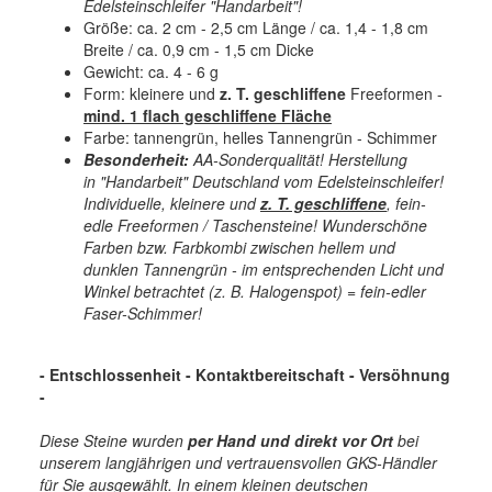
Edelsteinschleifer "Handarbeit"!
Größe: ca. 2 cm - 2,5 cm Länge / ca. 1,4 - 1,8 cm
Breite / ca. 0,9 cm - 1,5 cm Dicke
Gewicht: ca. 4 - 6 g
Form: kleinere und
z. T. geschliffene
Freeformen -
mind. 1 flach geschliffene Fläche
Farbe: tannengrün, helles Tannengrün - Schimmer
Besonderheit:
AA-Sonderqualität! Herstellung
in "Handarbeit" Deutschland vom Edelsteinschleifer!
Individuelle, kleinere und
z. T. geschliffene
, fein-
edle Freeformen / Taschensteine! Wunderschöne
Farben bzw. Farbkombi zwischen hellem und
dunklen Tannengrün - im entsprechenden Licht und
Winkel betrachtet (z. B. Halogenspot) = fein-edler
Faser-Schimmer!
- Entschlossenheit
- Kontaktbereitschaft - Versöhnung
-
Diese Steine wurden
per Hand und direkt vor Ort
bei
unserem langjährigen und vertrauensvollen GKS-Händler
für Sie ausgewählt. In einem kleinen deutschen