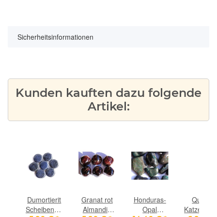
Sicherheitsinformationen
Kunden kauften dazu folgende
Artikel:
in
Dumortierit
Granat rot
Honduras-
Quarz-
)
Scheibensteine
Almandin
Opal
Katzenau