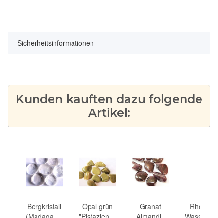
Sicherheitsinformationen
Kunden kauften dazu folgende
Artikel:
rün
Bergkristall
Opal grün
Granat
Rhodonit
eine-
(Madagaskar)
"Pistazienopal"
Almandin
Wasserste