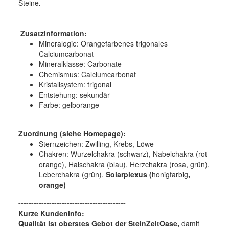
Steine
.
Zusatzinformation:
Mineralogie:
Orangefarbenes trigonales
Calciumcarbonat
Mineralklasse:
Carbonate
Chemismus:
Calciumcarbonat
Kristallsystem:
trigonal
Entstehung:
sekundär
Farbe:
gelborange
Zuordnung (siehe Homepage):
Sternzeichen: Zwilling, Krebs, Löwe
Chakren: Wurzelchakra (schwarz), Nabelchakra (rot-
orange), Halschakra (blau), Herzchakra (rosa, grün),
Leberchakra (grün),
Solarplexus (
honigfarbig
,
orange)
------------------------------------------
Kurze Kundeninfo:
Qualität ist oberstes Gebot der SteinZeitOase,
damit