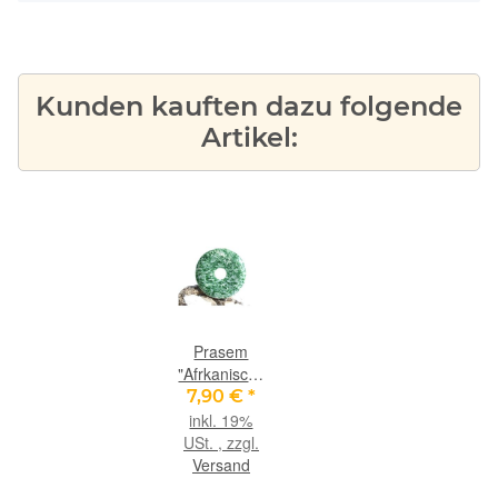
Kunden kauften dazu folgende
Artikel:
Prasem
"Afrkanische
Jade"
7,90 €
*
Donut 40
inkl. 19%
mm (5,3
USt. , zzgl.
mm stark)
Versand