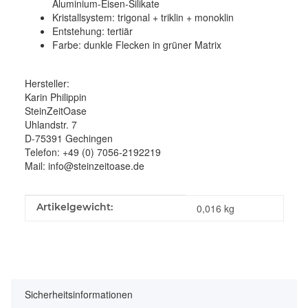
Aluminium-Eisen-Silikate
Kristallsystem:
trigonal + triklin + monoklin
Entstehung:
tertiär
Farbe:
dunkle Flecken in grüner Matrix
Hersteller:
Karin Philippin
SteinZeitOase
Uhlandstr. 7
D-75391 Gechingen
Telefon: +49 (0) 7056-2192219
Mail: info@steinzeitoase.de
Produkteigenschaft
Wert
Artikelgewicht:
0,016
kg
Sicherheitsinformationen