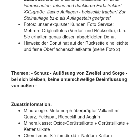
interessanten, feinen und dunkleren Farbstruktur!
XXL-große, flache Auflagen - beidseitig tragbar! Zur
Steinauflage bzw. als Auflagestein geeignet!
Fotos: unser exquisiter Kunden-Foto-Service:
Mehrere Originalfotos (Vorder- und Rückseite), d. h.
Sie erhalten genau diesen abgebildeten Donut
Hinweis: der Donut hat auf der Rückseite eine leichte
und feine Oberflächenschleifkante (siehe Foto 2)
Themen: - Schutz - Auflösung von Zweifel und Sorge -
bei sich bleiben, keine unterschwellige Beeinflussung
von außen -
Zusatzinformation:
Mineralogie:
Metamorph überprägter Vulkanit mit
Quarz, Feldspat, Riebeckit und Aegirin
Mineralklasse:
Oxide/Gerüstsilikate + Gerüstsilikate +
Kettensilikate
Chemismus:
Siliciumdioxid + Natrium-Kalium-