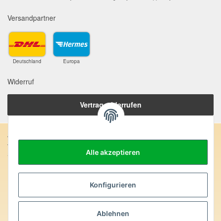
Versandpartner
Deutschland
Europa
Widerruf
Vertrag widerrufen
Anschrift:
Alle akzeptieren
SteinZeitOase
Frau Karin Philippin
Uhlandstr. 7
D-75391 Gechingen
Konfigurieren
Heilversprechen:
Ablehnen
Edelsteine und Mineralien werden im esoterischen Bereich