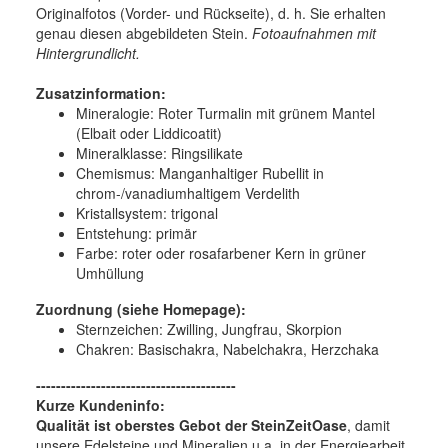
Originalfotos (Vorder- und Rückseite), d. h. Sie erhalten
genau diesen abgebildeten Stein.
Fotoaufnahmen mit
Hintergrundlicht.
Zusatzinformation:
Mineralogie:
Roter Turmalin mit grünem Mantel
(Elbait oder Liddicoatit)
Mineralklasse:
Ringsilikate
Chemismus:
Manganhaltiger Rubellit in
chrom-/vanadiumhaltigem Verdelith
Kristallsystem:
trigonal
Entstehung:
primär
Farbe:
roter oder rosafarbener Kern in grüner
Umhüllung
Zuordnung (siehe Homepage):
Sternzeichen: Zwilling, Jungfrau, Skorpion
Chakren: Basischakra, Nabelchakra, Herzchaka
----------------------------------------
Kurze Kundeninfo:
Qualität ist oberstes Gebot der SteinZeitOase
, damit
unsere Edelsteine und Mineralien u.a. in der Energiearbeit