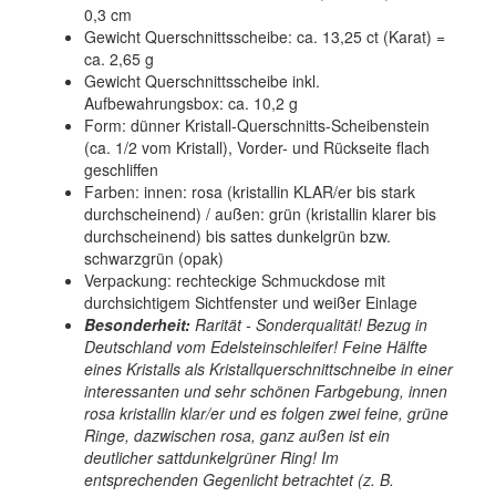
0,3 cm
Gewicht Querschnittsscheibe: ca. 13,25 ct (Karat) =
ca. 2,65 g
Gewicht Querschnittsscheibe inkl.
Aufbewahrungsbox: ca. 10,2 g
Form: dünner Kristall-Querschnitts-Scheibenstein
(ca. 1/2 vom Kristall), Vorder- und Rückseite flach
geschliffen
Farben: innen: rosa (kristallin KLAR/er bis stark
durchscheinend) / außen: grün (kristallin klarer bis
durchscheinend) bis sattes dunkelgrün bzw.
schwarzgrün (opak)
Verpackung: rechteckige Schmuckdose mit
durchsichtigem Sichtfenster und weißer Einlage
Besonderheit:
Rarität - Sonderqualität! Bezug in
Deutschland vom Edelsteinschleifer! Feine Hälfte
eines Kristalls als Kristallquerschnittschneibe in einer
interessanten und sehr schönen Farbgebung, innen
rosa kristallin klar/er und es folgen zwei feine, grüne
Ringe, dazwischen rosa, ganz außen ist ein
deutlicher sattdunkelgrüner Ring! Im
entsprechenden Gegenlicht betrachtet (z. B.