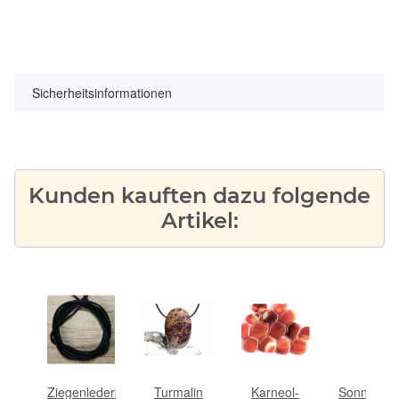
Sicherheitsinformationen
Kunden kauften dazu folgende
Artikel:
tein
Ziegenlederband
Turmalin
Karneol-
Sonnenste