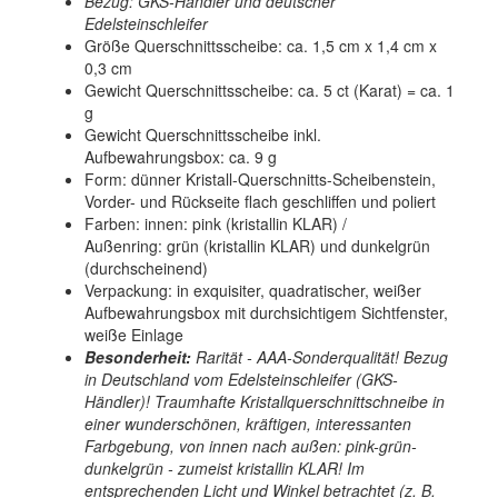
Bezug: GKS-Händler und deutscher
Edelsteinschleifer
Größe Querschnittsscheibe: ca. 1,5 cm x 1,4 cm x
0,3 cm
Gewicht Querschnittsscheibe: ca. 5 ct (Karat) = ca. 1
g
Gewicht Querschnittsscheibe inkl.
Aufbewahrungsbox: ca. 9 g
Form: dünner Kristall-Querschnitts-Scheibenstein,
Vorder- und Rückseite flach geschliffen und poliert
Farben: innen: pink (kristallin KLAR) /
Außenring: grün (kristallin KLAR) und dunkelgrün
(durchscheinend)
Verpackung: in exquisiter, quadratischer, weißer
Aufbewahrungsbox mit durchsichtigem Sichtfenster,
weiße Einlage
Besonderheit:
Rarität - AAA-Sonderqualität! Bezug
in Deutschland vom Edelsteinschleifer (GKS-
Händler)! Traumhafte Kristallquerschnittschneibe in
einer wunderschönen, kräftigen, interessanten
Farbgebung, von innen nach außen: pink-grün-
dunkelgrün - zumeist kristallin KLAR! Im
entsprechenden Licht und Winkel betrachtet (z. B.