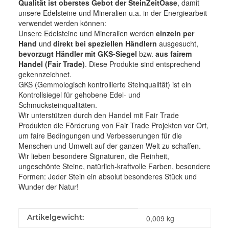
Qualität ist oberstes Gebot der SteinZeitOase
, damit
unsere Edelsteine und Mineralien u.a. in der Energiearbeit
verwendet werden können:
Unsere Edelsteine und Mineralien werden
einzeln per
Hand
und
direkt bei speziellen Händlern
ausgesucht,
bevorzugt Händler mit GKS-Siegel
bzw.
aus fairem
Handel (Fair Trade)
. Diese Produkte sind entsprechend
gekennzeichnet.
GKS (Gemmologisch kontrollierte Steinqualität) ist ein
Kontrollsiegel für gehobene Edel- und
Schmucksteinqualitäten.
Wir unterstützen durch den Handel mit Fair Trade
Produkten die Förderung von Fair Trade Projekten vor Ort,
um faire Bedingungen und Verbesserungen für die
Menschen und Umwelt auf der ganzen Welt zu schaffen.
Wir lieben besondere Signaturen, die Reinheit,
ungeschönte Steine, natürlich-kraftvolle Farben, besondere
Formen: Jeder Stein ein absolut besonderes Stück und
Wunder der Natur!
Produkteigenschaft
Wert
Artikelgewicht:
0,009
kg