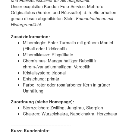
und Edelsteinschleifer für Sie ausgewählt.
Unser exquisiten Kunden-Foto-Service: Mehrere
Originalfotos (Vorder- und Rückseite), d. h. Sie erhalten
genau diesen abgebildeten Stein.
Fotoaufnahmen mit
Hintergrundlicht.
Zusatzinformation:
Mineralogie:
Roter Turmalin mit grünem Mantel
(Elbait oder Liddicoatit)
Mineralklasse:
Ringsilikate
Chemismus:
Manganhaltiger Rubellit in
chrom-/vanadiumhaltigem Verdelith
Kristallsystem:
trigonal
Entstehung:
primär
Farbe:
roter oder rosafarbener Kern in grüner
Umhüllung
Zuordnung (siehe Homepage):
Sternzeichen: Zwilling, Jungfrau, Skorpion
Chakren: Wurzelchakra, Nabelchakra, Herzchaka
----------------------------------------
Kurze Kundeninfo: