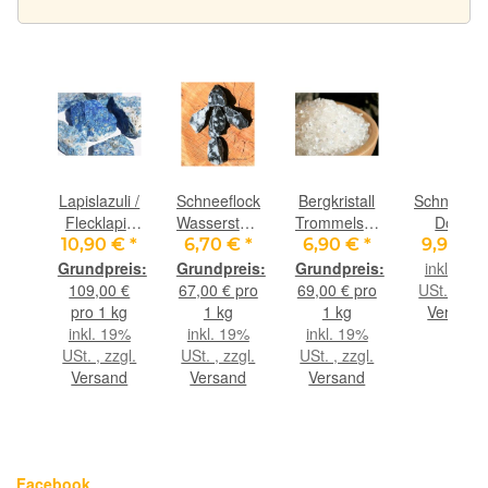
ockenobsidian
Lapislazuli /
Schneeflockenobsidian
Bergkristall
Schneeflo
t
Flecklapis
Wassersteine-
Trommelsteine
Donut
in
Wassersteine-
Sonderqualität
/ Granulat /
Edelstein
€
*
10,90 €
*
6,70 €
*
6,90 €
*
9,90 €
(6
Sonderqualität
/ Rohsteine
Ladechips /
40 mm (
9%
inkl. 19%
rk)
/ Rohsteine
extra
Ladesteine
mm stark
gl.
109,00 €
67,00 € pro
69,00 € pro
USt. , zzgl
extra
angetrommelt
- Gr. XXS -
nd
pro 1 kg
1 kg
1 kg
Versand
angetrommelt
- ca. 100 g
AA-
inkl. 19%
inkl. 19%
inkl. 19%
- ca. 100 g
(GKS)
Sonderqualität
USt. , zzgl.
USt. , zzgl.
USt. , zzgl.
(GKS)
- ca. 100 g
Versand
Versand
Versand
Facebook