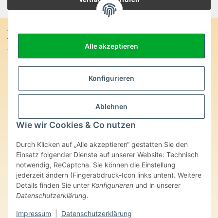
Anschrift:
Alle akzeptieren
SteinZeitOase
Frau Karin Philippin
Uhlandstr. 7
D-75391 Gechingen
Konfigurieren
Heilversprechen:
Ablehnen
Edelsteine und Mineralien werden im esoterischen Bereich
besondere Kräfte und Eigenschaften zugeordnet. Wir weisen
Wie wir Cookies & Co nutzen
ausdrücklich darauf hin, dass alle gemachten Aussagen bzgl.
heilender Wirkungen (körperlich-seelisch-mental-geistig) einzelner
Durch Klicken auf „Alle akzeptieren“ gestatten Sie den
Produkte im Internet, Prospekten oder dem Vertragspartner
überlassenen Unterlagen bisher weder medizinisch anerkannt oder
Einsatz folgender Dienste auf unserer Website: Technisch
wissenschaftlich nachweisbar sind. Die gemachten Angaben
notwendig, ReCaptcha. Sie können die Einstellung
beruhen ausschließlich auf Überlieferungen und langjähriger
jederzeit ändern (Fingerabdruck-Icon links unten). Weitere
Erfahrung. Unsere Produkte ersetzen nie den Besuch beim Arzt
Details finden Sie unter
Konfigurieren
und in unserer
oder Heilpraktiker und sind auch kein Medikamentenersatz. Auch
Datenschutzerklärung
.
stellen unsere Angaben im ärztlichen Sinne keine Diagnose- oder
Therapieform dar.
Impressum
|
Datenschutzerklärung