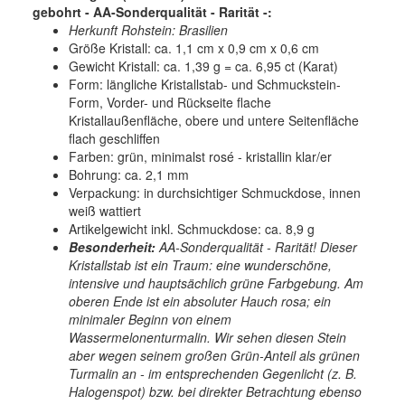
gebohrt - AA-Sonderqualität - Rarität -:
Herkunft Rohstein: Brasilien
Größe Kristall: ca. 1,1 cm x 0,9 cm x 0,6 cm
Gewicht Kristall: ca. 1,39 g = ca. 6,95 ct (Karat)
Form: längliche Kristallstab- und Schmuckstein-
Form, Vorder- und Rückseite flache
Kristallaußenfläche, obere und untere Seitenfläche
flach geschliffen
Farben: grün, minimalst rosé - kristallin klar/er
Bohrung: ca. 2,1 mm
Verpackung: in durchsichtiger Schmuckdose, innen
weiß wattiert
Artikelgewicht inkl. Schmuckdose: ca. 8,9 g
Besonderheit:
AA-Sonderqualität - Rarität! Dieser
Kristallstab ist ein Traum: eine wunderschöne,
intensive und hauptsächlich grüne Farbgebung. Am
oberen Ende ist ein absoluter Hauch rosa; ein
minimaler Beginn von einem
Wassermelonenturmalin. Wir sehen diesen Stein
aber wegen seinem großen Grün-Anteil als grünen
Turmalin an - im entsprechenden Gegenlicht (z. B.
Halogenspot) bzw. bei direkter Betrachtung ebenso