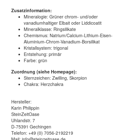
Zusatzinformation:
Mineralogie: Grüner chrom- und/oder
vanadiumhaltiger Elbait oder Liddicoatit
Mineralklasse: Ringsilikate
Chemismus: Natrium/Calcium-Lithium-Eisen-
Aluminium-Chrom-Vanadium-Borsilikat
Kristallsystem: trigonal
Entstehung: primär
Farbe: grün
Zuordnung (siehe Homepage):
Sternzeichen: Zwilling, Skorpion
Chakra: Herzchakra
Hersteller:
Karin Philippin
SteinZeitOase
Uhlandstr. 7
D-75391 Gechingen
Telefon: +49 (0) 7056-2192219
Mail: info@steinzeitoase.de