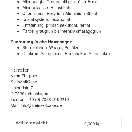
Mineralogie:
Chromhaltiger grüner Beryll
Mineralklasse:
Ringsilikate
Chemismus:
Beryllium-Aluminium-Silikat
Kristallsystem:
hexagonal
Entstehung:
primär, sekundär, tertiär
Farbe:
graugrün bis intensiv smaragdgrün
Zuordnung (
siehe Homepage):
Sternzeichen: Waage, Schütze
Chakren: Solarplexus, Herzchakra, Stirnchakra
Hersteller:
Karin Philippin
SteinZeitOase
Uhlandstr. 7
D-75391 Gechingen
Telefon: +49 (0) 7056-2192219
Mail: info@steinzeitoase.de
Produkteigenschaft
Wert
Artikelgewicht:
0,009
kg