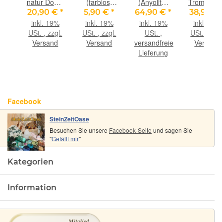
in-
natur Donut
(farblos)
(Anyolith)
Trommelst
ca.
Edelstein
Trommelsteine
Schmuckstein
gebohrt
€
*
20,90 €
*
5,90 €
*
64,90 €
*
38,90 €
m
50 mm (6-7
-
/
(Pektolith
9%
inkl. 19%
inkl. 19%
inkl. 19%
inkl. 19%
.,
mm stark) -
Sonderqualität
Scheibenstein
blau) -
gl.
USt. , zzgl.
USt. , zzgl.
USt. ,
USt. , zzgl
m
Rarität -
- Rarität -
mit
Rarität - c
nd
Versand
Versand
versandfreie
Versand
Sonderqualität
ca. 2,2 - 2,6
Rohsteinform
3,6 cm x 
Lieferung
-
cm / ca. 7-9
gebohrt -
cm x 1,7 
g/St
AA-
Sonderqualität
-
Facebook
Handarbeit
- ca. 3,4 cm
SteinZeitOase
x 2,2 cm x
Besuchen Sie unsere
Facebook-Seite
0,7 cm
und sagen Sie
"
Gefällt mir
"
Kategorien
Information