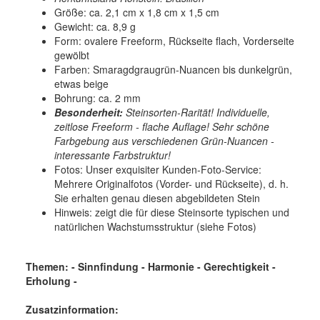
Größe: ca. 2,1 cm x 1,8 cm x 1,5 cm
Gewicht: ca. 8,9 g
Form: ovalere Freeform, Rückseite flach, Vorderseite
gewölbt
Farben: Smaragdgraugrün-Nuancen bis dunkelgrün,
etwas beige
Bohrung: ca. 2 mm
Besonderheit:
Steinsorten-Rarität! Individuelle,
zeitlose Freeform - flache Auflage! Sehr schöne
Farbgebung aus verschiedenen Grün-Nuancen -
interessante Farbstruktur!
Fotos: Unser exquisiter Kunden-Foto-Service:
Mehrere Originalfotos (Vorder- und Rückseite), d. h.
Sie erhalten genau diesen abgebildeten Stein
Hinweis: zeigt die für diese Steinsorte typischen und
natürlichen Wachstumsstruktur (siehe Fotos)
Themen: - Sinnfindung - Harmonie - Gerechtigkeit -
Erholung -
Zusatzinformation: