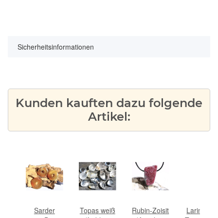
Sicherheitsinformationen
Kunden kauften dazu folgende
Artikel:
ederband
Sarder
Topas weiß
Rubin-Zoisit
Larimar X