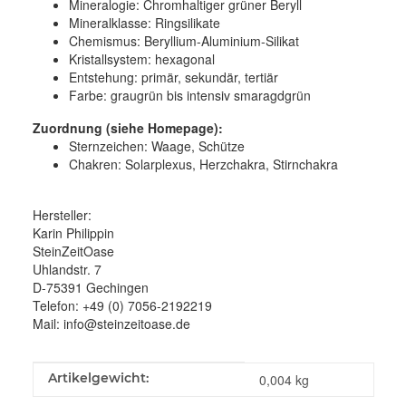
Mineralogie:
Chromhaltiger grüner Beryll
Mineralklasse:
Ringsilikate
Chemismus:
Beryllium-Aluminium-Silikat
Kristallsystem:
hexagonal
Entstehung:
primär, sekundär, tertiär
Farbe:
graugrün bis intensiv smaragdgrün
Zuordnung (
siehe Homepage):
Sternzeichen: Waage, Schütze
Chakren: Solarplexus, Herzchakra, Stirnchakra
Hersteller:
Karin Philippin
SteinZeitOase
Uhlandstr. 7
D-75391 Gechingen
Telefon: +49 (0) 7056-2192219
Mail: info@steinzeitoase.de
Produkteigenschaft
Wert
Artikelgewicht:
0,004
kg