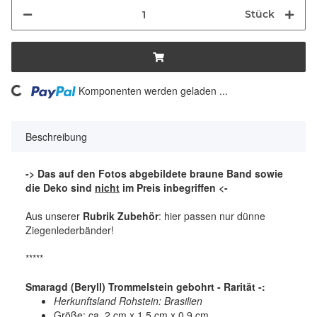
Stück
ing...
Komponenten werden geladen ...
Beschreibung
-> Das auf den Fotos abgebildete braune Band sowie
die Deko sind
nicht
im Preis inbegriffen <-
Aus unserer
Rubrik Zubehör
: hier passen nur dünne
Ziegenlederbänder!
*****
Smaragd (Beryll) Trommelstein gebohrt - Rarität -:
Herkunftsland Rohstein: Brasilien
Größe: ca. 2 cm x 1,5 cm x 0,9 cm