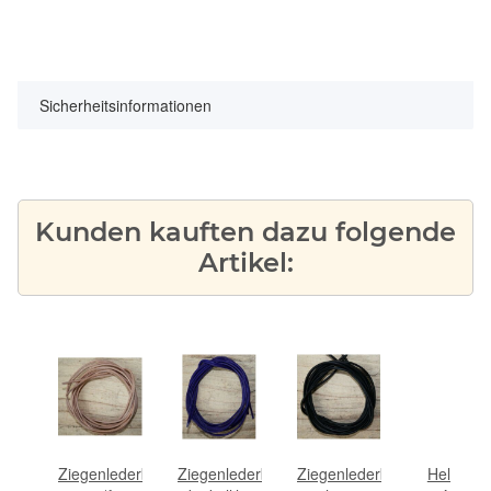
Sicherheitsinformationen
Kunden kauften dazu folgende
Artikel:
ederband
Ziegenlederband
Ziegenlederband
Ziegenlederband
Heliotrop