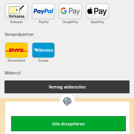
Vorkasse
PayPal
GooglePay
ApplePay
Versandpartner
Deutschland
Europa
Widerruf
Vertrag widerrufen
Anschrift:
SteinZeitOase
Frau Karin Philippin
Alle akzeptieren
Uhlandstr. 7
D-75391 Gechingen