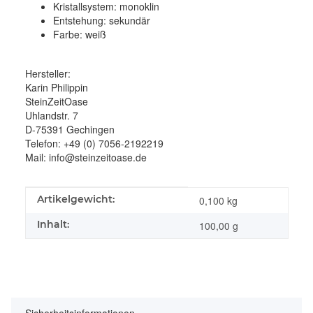
Kristallsystem:
monoklin
Entstehung:
sekundär
Farbe:
weiß
Hersteller:
Karin Philippin
SteinZeitOase
Uhlandstr. 7
D-75391 Gechingen
Telefon: +49 (0) 7056-2192219
Mail: info@steinzeitoase.de
Produkteigenschaft
Wert
Artikelgewicht:
0,100
kg
Inhalt:
100,00 g
Sicherheitsinformationen