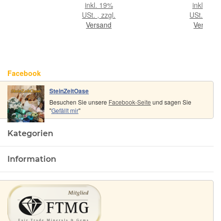
- Rarität -
- ca. 3,2 -
g
inkl. 19%
inkl. 19%
(Ozeanjaspis
3,8 cm / ca.
USt. , zzgl.
USt. , zzgl
/
15-19g/St
Versand
Versand
Ozeanchalcedon)
- ca. 100 g
(GKS)
Facebook
SteinZeitOase
Besuchen Sie unsere
Facebook-Seite
und sagen Sie
"
Gefällt mir
"
Kategorien
Information