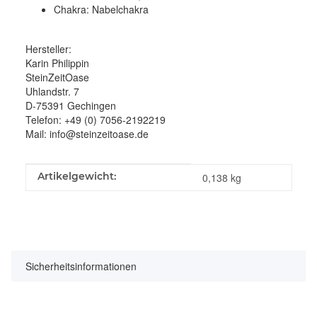
Chakra: Nabelchakra
Hersteller:
Karin Philippin
SteinZeitOase
Uhlandstr. 7
D-75391 Gechingen
Telefon: +49 (0) 7056-2192219
Mail: info@steinzeitoase.de
Produkteigenschaft
Wert
Artikelgewicht:
0,138
kg
Sicherheitsinformationen