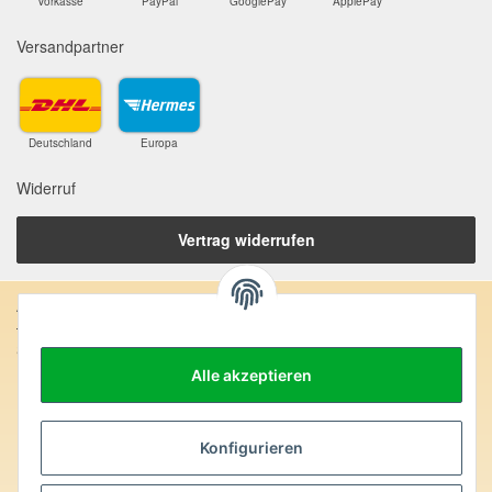
Vorkasse
PayPal
GooglePay
ApplePay
Versandpartner
Deutschland
Europa
Widerruf
Vertrag widerrufen
Anschrift:
SteinZeitOase
Frau Karin Philippin
Alle akzeptieren
Uhlandstr. 7
D-75391 Gechingen
Konfigurieren
Heilversprechen:
Edelsteine und Mineralien werden im esoterischen Bereich