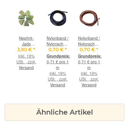
Nephrit-
Nylonband /
Nylonband /
Jade
Nylonschnur
Nylonschnur
mittelgrün
schwarz -
braun - ca.
3,90 €
*
0,70 €
*
0,70 €
*
Trommelsteine
ca. 2 mm
2 mm
inkl. 19%
/
Durchm. x
Durchm. x
USt. , zzgl.
0,71 € pro 1
0,71 € pro 1
Schmucksteine
ca. 98 cm
ca. 98 cm
Versand
m
m
- ca. 2 cm -
inkl. 19%
inkl. 19%
3,5 cm / ca.
USt. , zzgl.
USt. , zzgl.
6 - 10 g/St
Versand
Versand
(GKS)
Ähnliche Artikel