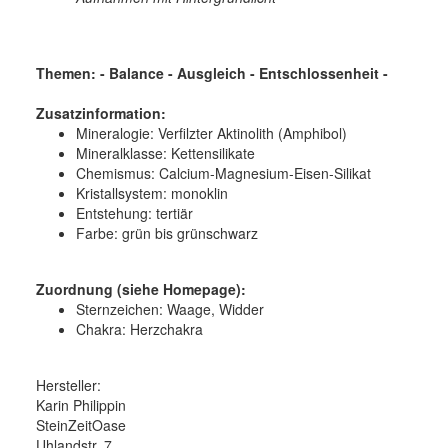
Themen: - Balance - Ausgleich - Entschlossenheit -
Zusatzinformation:
Mineralogie:
Verfilzter Aktinolith (Amphibol)
Mineralklasse:
Kettensilikate
Chemismus:
Calcium-Magnesium-Eisen-Silikat
Kristallsystem:
monoklin
Entstehung:
tertiär
Farbe:
grün bis grünschwarz
Zuordnung (siehe Homepage):
Sternzeichen: Waage, Widder
Chakra: Herzchakra
Hersteller:
Karin Philippin
SteinZeitOase
Uhlandstr. 7