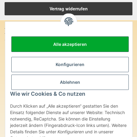
Vertrag widerrufen
Anschrift:
SteinZeitOase
Alle akzeptieren
Frau Karin Philippin
Uhlandstr. 7
D-75391 Gechingen
Konfigurieren
Heilversprechen:
Edelsteine und Mineralien werden im esoterischen Bereich
Ablehnen
besondere Kräfte und Eigenschaften zugeordnet. Wir weisen
ausdrücklich darauf hin, dass alle gemachten Aussagen bzgl.
Wie wir Cookies & Co nutzen
heilender Wirkungen (körperlich-seelisch-mental-geistig) einzelner
Produkte im Internet, Prospekten oder dem Vertragspartner
Durch Klicken auf „Alle akzeptieren“ gestatten Sie den
überlassenen Unterlagen bisher weder medizinisch anerkannt oder
wissenschaftlich nachweisbar sind. Die gemachten Angaben
Einsatz folgender Dienste auf unserer Website: Technisch
beruhen ausschließlich auf Überlieferungen und langjähriger
notwendig, ReCaptcha. Sie können die Einstellung
Erfahrung. Unsere Produkte ersetzen nie den Besuch beim Arzt
jederzeit ändern (Fingerabdruck-Icon links unten). Weitere
oder Heilpraktiker und sind auch kein Medikamentenersatz. Auch
Details finden Sie unter
Konfigurieren
und in unserer
stellen unsere Angaben im ärztlichen Sinne keine Diagnose- oder