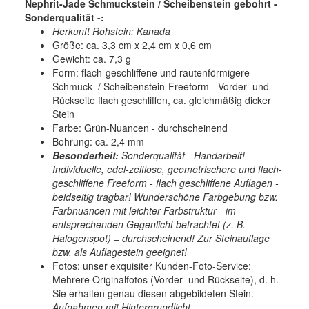
Nephrit-Jade Schmuckstein / Scheibenstein gebohrt -
Sonderqualität -:
Herkunft Rohstein: Kanada
Größe: ca. 3,3 cm x 2,4 cm x 0,6 cm
Gewicht: ca. 7,3 g
Form: flach-geschliffene und rautenförmigere
Schmuck- / Scheibenstein-Freeform - Vorder- und
Rückseite flach geschliffen, ca. gleichmäßig dicker
Stein
Farbe: Grün-Nuancen - durchscheinend
Bohrung: ca. 2,4 mm
Besonderheit:
Sonderqualität - Handarbeit!
Individuelle, edel-zeitlose, geometrischere und flach-
geschliffene Freeform - flach geschliffene Auflagen -
beidseitig tragbar! Wunderschöne Farbgebung bzw.
Farbnuancen mit leichter Farbstruktur - im
entsprechenden Gegenlicht betrachtet (z. B.
Halogenspot) = durchscheinend! Zur Steinauflage
bzw. als Auflagestein geeignet!
Fotos: unser exquisiter Kunden-Foto-Service:
Mehrere Originalfotos (Vorder- und Rückseite), d. h.
Sie erhalten genau diesen abgebildeten Stein.
Aufnahmen mit Hintergrundlicht