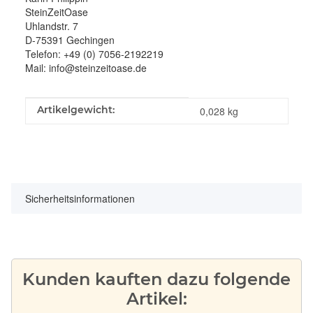
SteinZeitOase
Uhlandstr. 7
D-75391 Gechingen
Telefon: +49 (0) 7056-2192219
Mail: info@steinzeitoase.de
Produkteigenschaft
Wert
Artikelgewicht:
0,028
kg
Sicherheitsinformationen
Kunden kauften dazu folgende
Artikel: