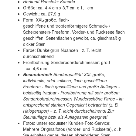
Herkunft Rohstein: Kanada
Größe: ca. 4,4 cm x 3,7 cm x 1,1 cm
Gewicht: ca. 27,9 g
Form: XXL-große, flach-
geschliffene und tropfenförmigere Schmuck- /
Scheibenstein-Freeform, Vorder- und Rückseite flach
geschliffen, Seitenflächen gewölbt, ca. gleichmäßig
dicker Stein
Farbe: Dunkelgrün-Nuancen - z. T. leicht
durchscheinend
Frontbohrung Sonderbohrdurchmesser: groß
- ca. 4,6 mm
Besonderheit:
Sonderqualität! XXL-große,
individuelle, edel-zeitlose, flach-geschliffene
Freeform - flach geschliffene und große Auflagen -
beidseitig tragbar - Frontbohrung mit sehr großem
Sonderbohrdurchmesser! Wunderschöne Farbe - im
entsprechend starken Gegenlicht betrachtet (z. B.
Halogenspot) = z. T. leicht durchscheinend! Zur
Steinauflage bzw. als Auflagestein geeignet!
Fotos: unser exquisiter Kunden-Foto-Service:
Mehrere Originalfotos (Vorder- und Rückseite), d. h.
Sie erhalten genau diesen abgebildeten Stein.