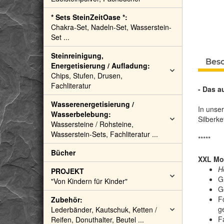
* Sets SteinZeitOase *:
Chakra-Set, Nadeln-Set, Wasserstein-
Set ...
Steinreinigung,
Bes
Energetisierung / Aufladung:
Chips, Stufen, Drusen,
Fachliteratur
- Das a
Wasserenergetisierung /
In unse
Wasserbelebung:
Silberke
Wassersteine / Rohsteine,
Wasserstein-Sets, Fachliteratur ...
*****
Bücher
XXL Moo
He
PROJEKT
G
"Von Kindern für Kinder"
G
F
Zubehör:
ge
Lederbänder, Kautschuk, Ketten /
F
Reifen, Donuthalter, Beutel ...