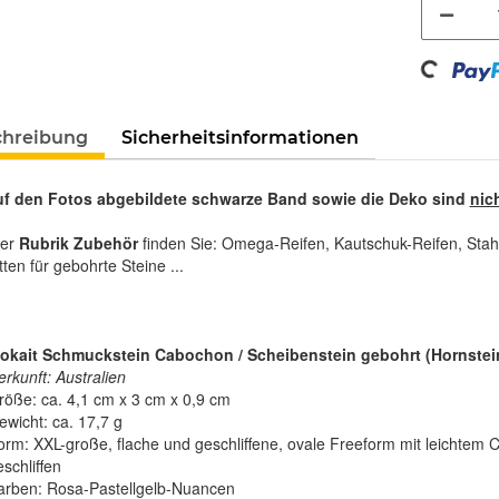
Loading...
chreibung
Sicherheitsinformationen
uf den Fotos abgebildete schwarze Band sowie die Deko sind
nic
rer
Rubrik Zubehör
finden Sie: Omega-Reifen, Kautschuk-Reifen, Stah
tten für gebohrte Steine ...
kait Schmuckstein Cabochon / Scheibenstein gebohrt (Hornstein)
rkunft: Australien
röße: ca. 4,1 cm x 3 cm x 0,9 cm
ewicht: ca. 17,7 g
orm: XXL-große, flache und geschliffene, ovale Freeform mit leichtem C
schliffen
arben: Rosa-Pastellgelb-Nuancen