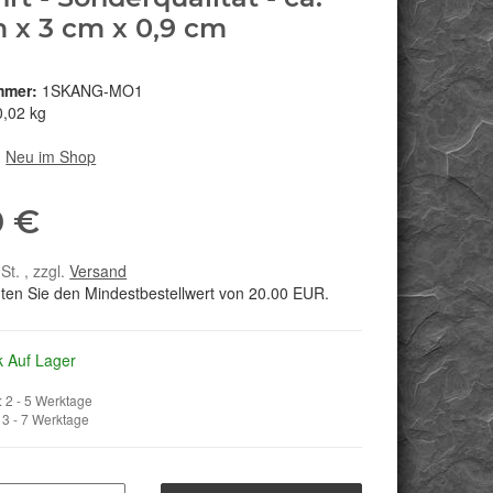
m x 3 cm x 0,9 cm
mmer:
1SKANG-MO1
0,02 kg
:
Neu im Shop
0 €
St. , zzgl.
Versand
hten Sie den Mindestbestellwert von 20.00 EUR.
k Auf Lager
 2 - 5 Werktage
3 - 7 Werktage