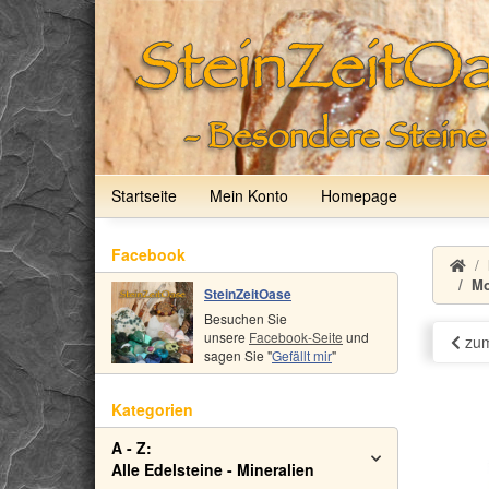
Startseite
Mein Konto
Homepage
Facebook
Mo
SteinZeitOase
Besuchen Sie
unsere
Facebook-Seite
und
zum
sagen Sie "
Gefällt mir
"
Kategorien
A - Z:
Alle Edelsteine - Mineralien