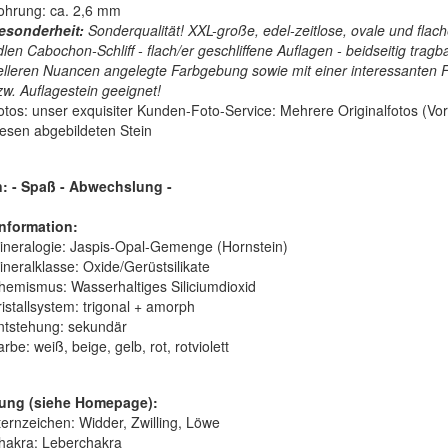
ohrung: ca. 2,6 mm
esonderheit:
Sonderqualität! XXL-große, edel-zeitlose, ovale und flac
dlen Cabochon-Schliff - flach/er geschliffene Auflagen - beidseitig tra
elleren Nuancen angelegte Farbgebung sowie mit einer interessanten 
zw. Auflagestein geeignet!
otos: unser exquisiter Kunden-Foto-Service: Mehrere Originalfotos (Vor
iesen abgebildeten Stein
 - Spaß - Abwechslung -
nformation:
ineralogie:
Jaspis-Opal-Gemenge (Hornstein)
ineralklasse:
Oxide/Gerüstsilikate
hemismus:
Wasserhaltiges Siliciumdioxid
istallsystem:
trigonal + amorph
ntstehung:
sekundär
arbe:
weiß, beige, gelb, rot, rotviolett
ung (siehe Homepage):
ternzeichen: Widder, Zwilling, Löwe
hakra: Leberchakra