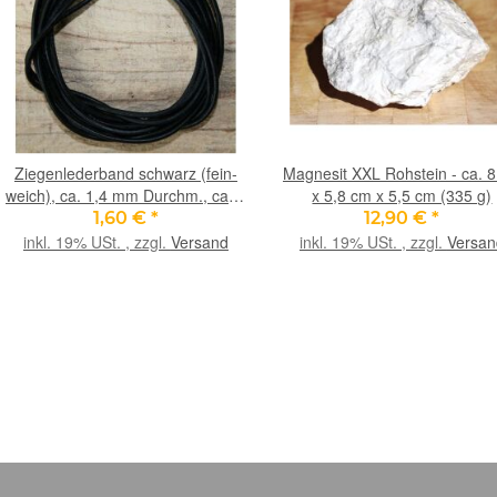
Ziegenlederband schwarz (fein-
Magnesit XXL Rohstein - ca. 
weich), ca. 1,4 mm Durchm., ca. 1
x 5,8 cm x 5,5 cm (335 g)
m lang
1,60 €
*
12,90 €
*
inkl. 19% USt. , zzgl.
Versand
inkl. 19% USt. , zzgl.
Versan