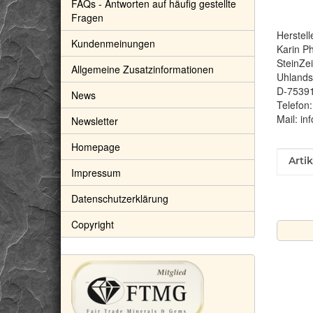
FAQs - Antworten auf häufig gestellte
Fragen
Herstell
Kundenmeinungen
Karin Ph
SteinZe
Allgemeine Zusatzinformationen
Uhlandst
D-7539
News
Telefon
Mail: in
Newsletter
Homepage
Prod
Wert
Arti
Impressum
Datenschutzerklärung
Copyright