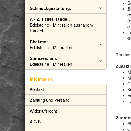
B
Schmuckgestaltung:
B
e
A - Z: Fairer Handel:
h
Edelsteine - Mineralien aus fairem
b
Handel
F
d
Chakren:
Edelsteine - Mineralien
Themen:
Sternzeichen:
Edelsteine - Mineralien
Zusatzi
M
M
Information
C
Kontakt
Kr
E
Zahlung und Versand
F
Widerrufsrecht
Zuordn
A G B
S
C