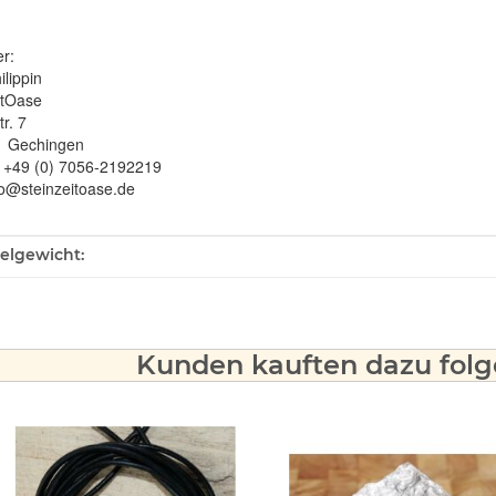
er:
ilippin
itOase
r. 7
1 Gechingen
: +49 (0) 7056-2192219
fo@steinzeitoase.de
ukteigenschaft
kelgewicht:
Kunden kauften dazu folge