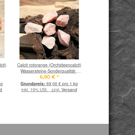
cit)
Calcit rotorange (Orchideencalcit)
Chakra-Set groß (10 
Wassersteine-Sonderqualität /
Baumwollbeu
Rohsteine extra angetrommelt -
(handausgewä
6,90 €
*
64,90 €
ca. 100 g
kg
69,00 € pro 1 kg
inkl. 19% USt. ,
ver
d
inkl. 19% USt. , zzgl.
Versand
Lieferung