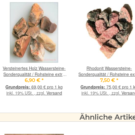
Versteinertes Holz Wassersteine-
Rhodonit Wassersteine-
Sonderqualität / Rohsteine extra
Sonderqualität / Rohsteine ex
angetrommelt - ca. 100 g (GKS) -
kurz angetrommelt - ca. 100
6,90 €
*
7,50 €
*
Restbestand -
69,00 € pro 1 kg
75,00 € pro 1 
inkl. 19% USt. , zzgl.
Versand
inkl. 19% USt. , zzgl.
Versan
Ähnliche Artik