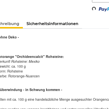
Loading...
chreibung
Sicherheitsinformationen
 ohne Deko -
rotorange "Orchideencalcit" Rohsteine:
erkunft Rohsteine: Mexiko
ewicht: ca. 100 g
orm: Rohsteine
arbe: Rotorange-Nuancen
stüberwindung - in Schwung kommen -
lten mit ca. 100 g eine handelsübliche Menge ausgesuchter Orangencal