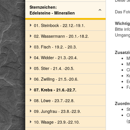
Diese S
Sternzeichen:
Das Foto
Edelsteine - Mineralien
Wichtig
01. Steinbock - 22.12.-19.1.
Bitte in
Umgang
02. Wassermann - 20.1.-18.2.
03. Fisch - 19.2. - 20.3.
Zusatzi
04. Widder - 21.3.-20.4.
M
M
05. Stier - 21.4. -20.5.
C
Kr
06. Zwilling - 21.5.-20.6.
E
F
07. Krebs - 21.6.-22.7.
08. Löwe - 23.7.-22.8.
Zuordn
S
09. Jungfrau - 23.8.-22.9.
C
(g
10. Waage - 23.9.-22.10.