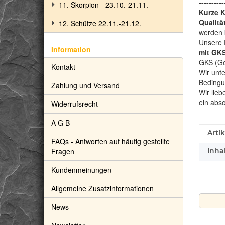
----------
11. Skorpion - 23.10.-21.11.
Kurze 
Qualitä
12. Schütze 22.11.-21.12.
werden 
Unsere 
Information
mit GKS
GKS (Gem
Kontakt
Wir unte
Bedingu
Zahlung und Versand
Wir lieb
ein abs
Widerrufsrecht
A G B
Prod
Wert
Arti
FAQs - Antworten auf häufig gestellte
Fragen
Inhal
Kundenmeinungen
Allgemeine Zusatzinformationen
News