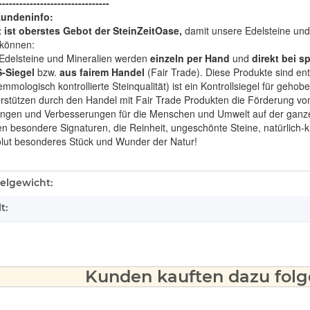
--------------------------------
Kundeninfo:
t ist oberstes Gebot der SteinZeitOase,
damit unsere Edelsteine und 
können:
Edelsteine und Mineralien werden
einzeln per Hand
und
direkt bei s
-Siegel
bzw.
aus fairem Handel
(Fair Trade). Diese Produkte sind e
mologisch kontrollierte Steinqualität) ist ein Kontrollsiegel für geho
rstützen durch den Handel mit Fair Trade Produkten die Förderung von 
ngen und Verbesserungen für die Menschen und Umwelt auf der ganze
en besondere Signaturen, die Reinheit, ungeschönte Steine, natürlich-
olut besonderes Stück und Wunder der Natur!
ukteigenschaft
kelgewicht:
t:
Kunden kauften dazu folge