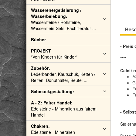
Wasserenergetisierung /
Wasserbelebung:
Wassersteine / Rohsteine,
Wasserstein-Sets, Fachliteratur ...
Bes
Bücher
- Preis
PROJEKT
"Von Kindern für Kinder"
****
Zubehör:
Calcit 
Lederbänder, Kautschuk, Ketten /
H
Reifen, Donuthalter, Beutel ...
G
F
Schmuckgestaltung:
F
A - Z: Fairer Handel:
Edelsteine - Mineralien aus fairem
- Selb
Handel
Sie erha
Chakren:
Edelsteine - Mineralien