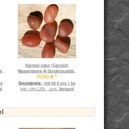
Karneol natur (Carneol)
Jaspis rot Wasser
tra
Wassersteine-A-Sonderqualität /
Sonderqualität / Tro
 g
Trommelsteine roh - ca. 100 g
roh - ca. 100 g 
10,90 €
*
8,90 €
*
(GKS)
kg
109,00 € pro 1 kg
89,00 
d
inkl. 19% USt. , zzgl.
Versand
inkl. 19% USt. , zzgl
el