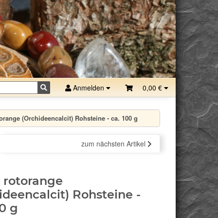
Anmelden
0,00 €
torange (Orchideencalcit) Rohsteine - ca. 100 g
zum nächsten Artikel
t rotorange
ideencalcit) Rohsteine -
00 g