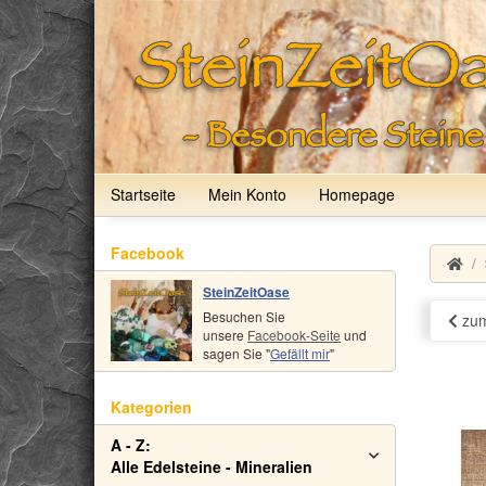
Startseite
Mein Konto
Homepage
Facebook
SteinZeitOase
Besuchen Sie
zum
unsere
Facebook-Seite
und
sagen Sie "
Gefällt mir
"
Kategorien
A - Z:
Alle Edelsteine - Mineralien