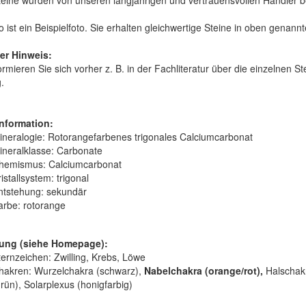
teine wurden von unseren langjährigen und vertrauensvollen Händler 
 ist ein Beispielfoto. Sie erhalten gleichwertige Steine in oben genann
er Hinweis:
formieren Sie sich vorher z. B. in der Fachliteratur über die einzelnen 
.
nformation:
ineralogie:
Rotorangefarbenes trigonales Calciumcarbonat
ineralklasse:
Carbonate
hemismus:
Calciumcarbonat
istallsystem:
trigonal
ntstehung:
sekundär
arbe:
rotorange
ung (siehe Homepage):
ternzeichen: Zwilling, Krebs, Löwe
hakren: Wurzelchakra (schwarz),
Nabelchakra (orange/rot),
Halschakr
rün), Solarplexus (honigfarbig)