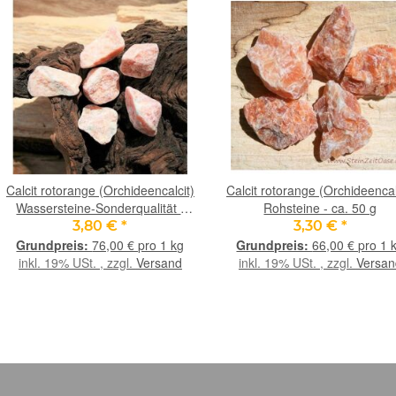
Calcit rotorange (Orchideencalcit)
Calcit rotorange (Orchideencal
Wassersteine-Sonderqualität /
Rohsteine - ca. 50 g
Rohsteine extra angetrommelt -
3,80 €
*
3,30 €
*
ca. 50 g
76,00 € pro 1 kg
66,00 € pro 1 
inkl. 19% USt. , zzgl.
Versand
inkl. 19% USt. , zzgl.
Versan