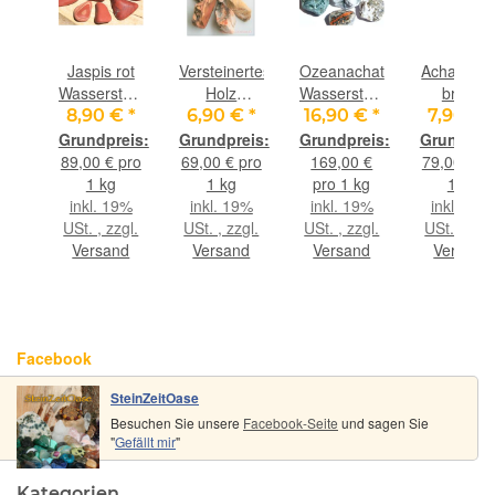
arz
Jaspis rot
Versteinertes
Ozeanachat
Achat gra
eine-
Wassersteine-
Holz
Wassersteine-
braun
alität
Sonderqualität
Wassersteine-
A-
Wasserste
€
*
8,90 €
*
6,90 €
*
16,90 €
*
7,90 €
ine
/
Sonderqualität
Sonderqualität
Sonderqual
Trommelsteine
/ Rohsteine
/ Rohsteine
/ Rohstein
pro
89,00 € pro
69,00 € pro
169,00 €
79,00 € p
mmelt
roh - ca.
extra
extra
extra
1 kg
1 kg
pro 1 kg
1 kg
0 g
100 g
angetrommelt
angetrommelt
angetromm
9%
inkl. 19%
inkl. 19%
inkl. 19%
inkl. 19%
)
(GKS)
- ca. 100 g
- Rarität -
- ca. 100 
gl.
USt. , zzgl.
USt. , zzgl.
USt. , zzgl.
USt. , zzgl
(GKS) -
(Ozeanjaspis
(GKS)
nd
Versand
Versand
Versand
Versand
Restbestand
/
-
Ozeanchalcedon)
- ca. 100 g
(GKS)
Facebook
SteinZeitOase
Besuchen Sie unsere
Facebook-Seite
und sagen Sie
"
Gefällt mir
"
Kategorien