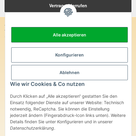
Vertrag widerrufen
Anschrift:
Alle akzeptieren
SteinZeitOase
Frau Karin Philippin
Uhlandstr. 7
D-75391 Gechingen
Konfigurieren
Heilversprechen:
Ablehnen
Edelsteine und Mineralien werden im esoterischen Bereich
besondere Kräfte und Eigenschaften zugeordnet. Wir weisen
Wie wir Cookies & Co nutzen
ausdrücklich darauf hin, dass alle gemachten Aussagen bzgl.
heilender Wirkungen (körperlich-seelisch-mental-geistig) einzelner
Durch Klicken auf „Alle akzeptieren“ gestatten Sie den
Produkte im Internet, Prospekten oder dem Vertragspartner
überlassenen Unterlagen bisher weder medizinisch anerkannt oder
Einsatz folgender Dienste auf unserer Website: Technisch
wissenschaftlich nachweisbar sind. Die gemachten Angaben
notwendig, ReCaptcha. Sie können die Einstellung
beruhen ausschließlich auf Überlieferungen und langjähriger
jederzeit ändern (Fingerabdruck-Icon links unten). Weitere
Erfahrung. Unsere Produkte ersetzen nie den Besuch beim Arzt
Details finden Sie unter
Konfigurieren
und in unserer
oder Heilpraktiker und sind auch kein Medikamentenersatz. Auch
Datenschutzerklärung
.
stellen unsere Angaben im ärztlichen Sinne keine Diagnose- oder
Therapieform dar.