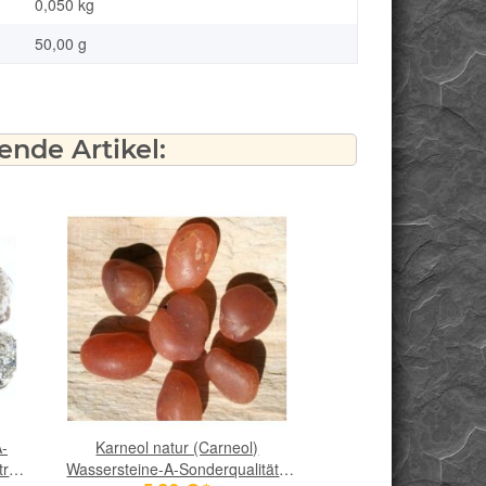
0,050
kg
50,00 g
nde Artikel:
-
Karneol natur (Carneol)
Bergkristall Wasse
tra
Wassersteine-A-Sonderqualität /
Sonderqualität / Krista