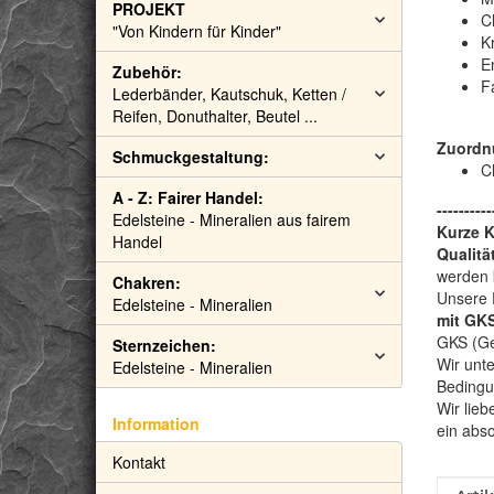
PROJEKT
C
"Von Kindern für Kinder"
Kr
E
Zubehör:
F
Lederbänder, Kautschuk, Ketten /
Reifen, Donuthalter, Beutel ...
Zuordn
Schmuckgestaltung:
C
A - Z: Fairer Handel:
----------
Edelsteine - Mineralien aus fairem
Kurze 
Handel
Qualitä
werden 
Chakren:
Unsere 
Edelsteine - Mineralien
mit GKS
GKS (Gem
Sternzeichen:
Wir unte
Edelsteine - Mineralien
Bedingu
Wir lieb
Information
ein abs
Kontakt