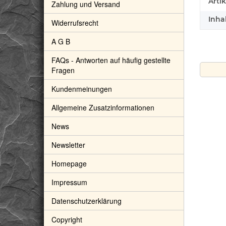
Prod
Wert
Arti
Zahlung und Versand
Inhal
Widerrufsrecht
A G B
FAQs - Antworten auf häufig gestellte
Fragen
Kundenmeinungen
Allgemeine Zusatzinformationen
News
Newsletter
Homepage
Impressum
Datenschutzerklärung
chat grün Rohsteine - ca.
Ziegenlederband dunkelbraun
50 g
(fein-weich), ca. 1,4 mm Durchm.,
Copyright