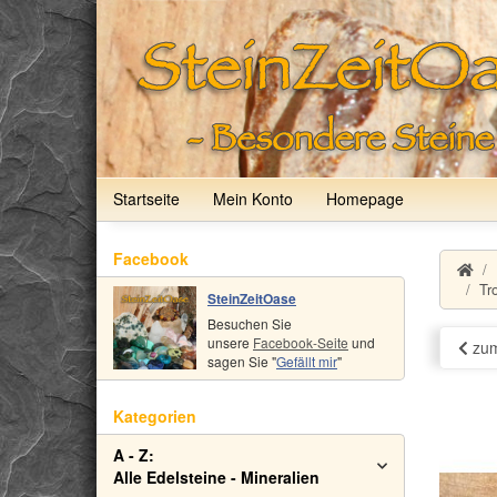
Startseite
Mein Konto
Homepage
Facebook
Tr
SteinZeitOase
Besuchen Sie
unsere
Facebook-Seite
und
zum
sagen Sie "
Gefällt mir
"
Kategorien
A - Z:
Alle Edelsteine - Mineralien