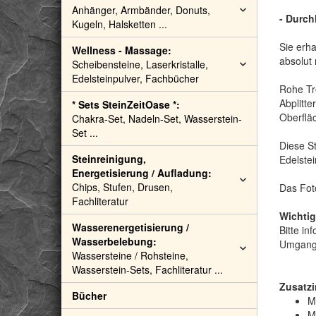
Anhänger, Armbänder, Donuts,
- Durch
Kugeln, Halsketten ...
Sie erha
Wellness - Massage:
absolut 
Scheibensteine, Laserkristalle,
Edelsteinpulver, Fachbücher
Rohe Tr
Abplitte
* Sets SteinZeitOase *:
Oberfläc
Chakra-Set, Nadeln-Set, Wasserstein-
Set ...
Diese S
Steinreinigung,
Edelstei
Energetisierung / Aufladung:
Chips, Stufen, Drusen,
Das Foto
Fachliteratur
Wichtig
Wasserenergetisierung /
Bitte in
Wasserbelebung:
Umgang 
Wassersteine / Rohsteine,
Wasserstein-Sets, Fachliteratur ...
Zusatzi
Bücher
M
M