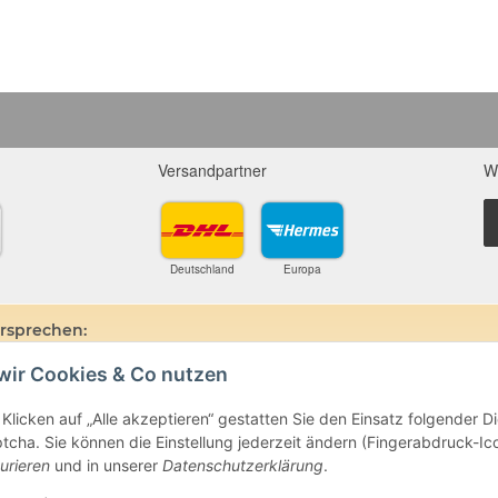
Versandpartner
W
Deutschland
Europa
ersprechen:
wir Cookies & Co nutzen
ine und Mineralien werden im esoterischen Bereich besondere Kräfte und
hin, dass alle gemachten Aussagen bzgl. heilender Wirkungen (körperlich-see
ten oder dem Vertragspartner überlassenen Unterlagen bisher weder mediz
Klicken auf „Alle akzeptieren“ gestatten Sie den Einsatz folgender 
ie gemachten Angaben beruhen ausschließlich auf Überlieferungen und langj
cha. Sie können die Einstellung jederzeit ändern (Fingerabdruck-Icon
beim Arzt oder Heilpraktiker und sind auch kein Medikamentenersatz. Auc
urieren
und in unserer
Datenschutzerklärung
.
e- oder Therapieform dar.