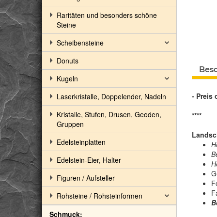
Raritäten und besonders schöne
Steine
Scheibensteine
Donuts
Bes
Kugeln
- Preis
Laserkristalle, Doppelender, Nadeln
Kristalle, Stufen, Drusen, Geoden,
****
Gruppen
Landsch
Edelsteinplatten
H
B
Edelstein-Eier, Halter
H
G
Figuren / Aufsteller
F
F
Rohsteine / Rohsteinformen
B
Schmuck: