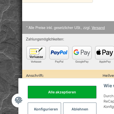
* Alle Preise inkl. gesetzlicher USt., zzgl.
Versand
Zahlungsmöglichkeiten:
Vorkasse
PayPal
GooglePay
ApplePay
Anschrift:
Heilv
Wie 
SteinZeitOase
Edelste
Frau Karin Philippin
darauf 
Alle akzeptieren
Uhlandstr. 7
Prospek
Durch 
D-75391 Gechingen
sind. D
ReCapt
Besuch 
Konfig
Diagnos
Konfigurieren
Ablehnen