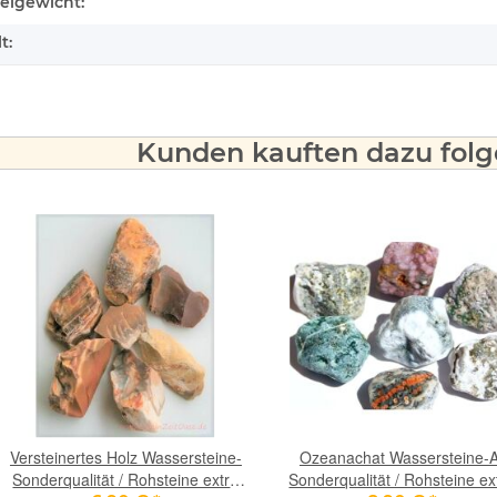
ukteigenschaft
kelgewicht:
t:
Kunden kauften dazu folge
Versteinertes Holz Wassersteine-
Ozeanachat Wassersteine-A
Sonderqualität / Rohsteine extra
Sonderqualität / Rohsteine ex