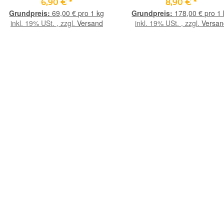
angetrommelt - ca. 100 g (GKS) -
angetrommelt - Rarität -
6,90 €
*
8,90 €
*
Restbestand -
(Ozeanjaspis / Ozeanchalcedo
69,00 € pro 1 kg
178,00 € pro 1
ca. 50 g (GKS)
inkl. 19% USt. , zzgl.
Versand
inkl. 19% USt. , zzgl.
Versan