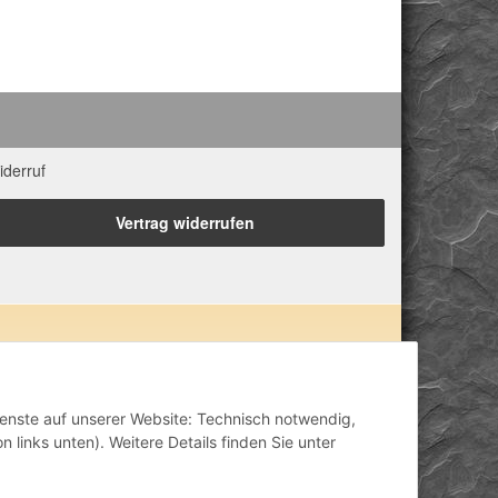
iderruf
Vertrag widerrufen
 Eigenschaften zugeordnet. Wir weisen ausdrücklich
lisch-mental-geistig) einzelner Produkte im Internet,
inisch anerkannt oder wissenschaftlich nachweisbar
Dienste auf unserer Website: Technisch notwendig,
ähriger Erfahrung. Unsere Produkte ersetzen nie den
 links unten). Weitere Details finden Sie unter
h stellen unsere Angaben im ärztlichen Sinne keine