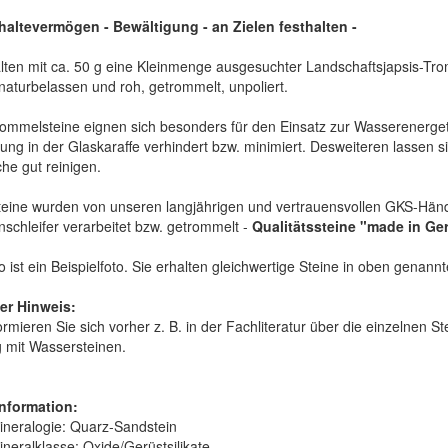
haltevermögen - Bewältigung - an Zielen festhalten
-
lten mit ca. 50 g eine Kleinmenge ausgesuchter Landschaftsjapsis-Tro
naturbelassen und roh, getrommelt, unpoliert.
ommelsteine eignen sich besonders für den Einsatz zur Wasserenerge
rung in der Glaskaraffe verhindert bzw. minimiert. Desweiteren lassen si
he gut reinigen.
teine wurden von unseren langjährigen und vertrauensvollen GKS-Hän
nschleifer verarbeitet bzw. getrommelt -
Qualitätssteine "made in Ge
 ist ein Beispielfoto. Sie erhalten gleichwertige Steine in oben genann
er Hinweis:
formieren Sie sich vorher z. B. in der Fachliteratur über die einzelnen 
mit Wassersteinen.
nformation:
ineralogie:
Quarz-Sandstein
ineralklasse:
Oxide/Gerüstsilikate