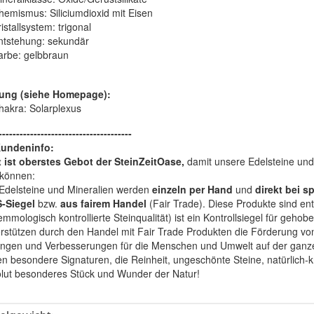
hemismus:
Siliciumdioxid mit Eisen
istallsystem:
trigonal
ntstehung:
sekundär
arbe:
gelbbraun
ung (siehe Homepage):
hakra: Solarplexus
--------------------------------------
Kundeninfo:
t ist oberstes Gebot der SteinZeitOase,
damit unsere Edelsteine und 
können:
Edelsteine und Mineralien werden
einzeln per Hand
und
direkt bei s
-Siegel
bzw.
aus fairem Handel
(Fair Trade). Diese Produkte sind e
mologisch kontrollierte Steinqualität) ist ein Kontrollsiegel für geho
rstützen durch den Handel mit Fair Trade Produkten die Förderung von 
ngen und Verbesserungen für die Menschen und Umwelt auf der ganze
en besondere Signaturen, die Reinheit, ungeschönte Steine, natürlich-
olut besonderes Stück und Wunder der Natur!