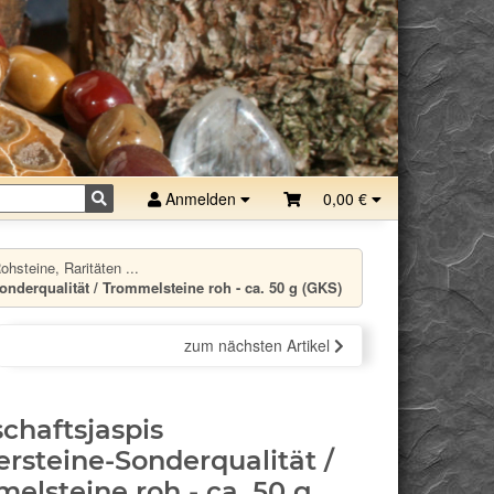
Anmelden
0,00 €
hsteine, Raritäten ...
nderqualität / Trommelsteine roh - ca. 50 g (GKS)
zum nächsten Artikel
chaftsjaspis
rsteine-Sonderqualität /
elsteine roh - ca. 50 g