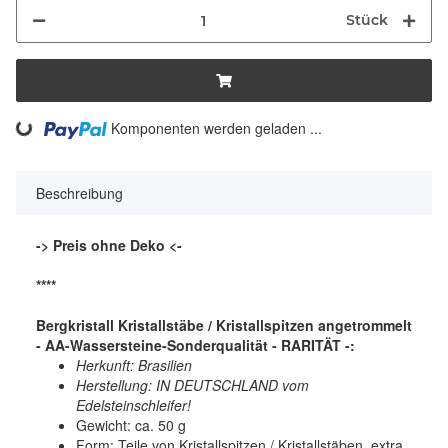
Stück
ng...
Komponenten werden geladen ...
Beschreibung
-> Preis ohne Deko <-
****
Bergkristall Kristallstäbe / Kristallspitzen angetrommelt
- AA-Wassersteine-Sonderqualität - RARITÄT -:
Herkunft: Brasilien
Herstellung: IN DEUTSCHLAND vom
Edelsteinschleifer!
Gewicht: ca. 50 g
Form: Teile von Kristallspitzen / Kristallstäben, extra