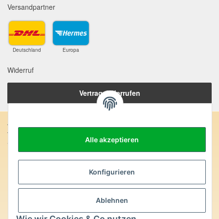
Versandpartner
Deutschland
Europa
Widerruf
Vertrag widerrufen
Anschrift:
Alle akzeptieren
SteinZeitOase
Frau Karin Philippin
Uhlandstr. 7
D-75391 Gechingen
Konfigurieren
Heilversprechen:
Ablehnen
Edelsteine und Mineralien werden im esoterischen Bereich
besondere Kräfte und Eigenschaften zugeordnet. Wir weisen
Wie wir Cookies & Co nutzen