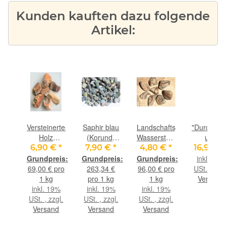
Kunden kauften dazu folgende
Artikel:
lbeutel
Versteinertes
Saphir blau
Landschaftsjaspis
"Durchhal
del
Holz
(Korund)
Wassersteine-
und
ben
Wassersteine-
Kristalle /
Sonderqualität
Lebensfre
€
*
6,90 €
*
7,90 €
*
4,80 €
*
16,90 €
ca.
Sonderqualität
Rohsteine
/
Wasserste
9%
inkl. 19%
 x
/ Rohsteine
Wassersteine-
Trommelsteine
Set - Rarit
gl.
69,00 € pro
263,34 €
96,00 € pro
USt. , zzgl
cm
extra
Sonderqualität
roh - ca. 50
-
nd
1 kg
pro 1 kg
1 kg
Versand
angetrommelt
- Rarität -
g (GKS)
Sonderqual
inkl. 19%
inkl. 19%
inkl. 19%
- ca. 100 g
ca. 30 g
- ca. 100 
USt. , zzgl.
USt. , zzgl.
USt. , zzgl.
(GKS) -
im Natur-
Versand
Versand
Versand
Restbestand
Baumwollb