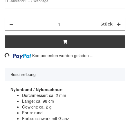
EU-Ausland: 3 - 7 Werktage
Stück
ading...
Komponenten werden geladen ...
Beschreibung
Nylonband / Nylonschnur:
Durchmesser: ca. 2 mm
Länge: ca. 98 cm
Gewicht: ca. 2 g
Form: rund
Farbe: schwarz mit Glanz