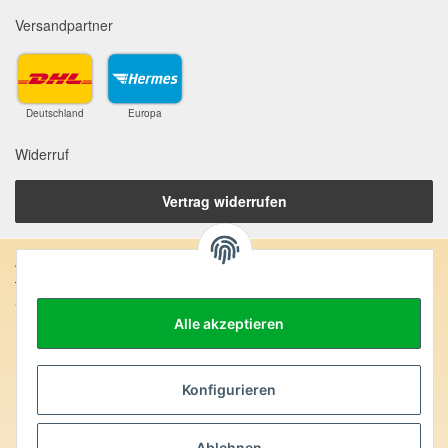
Versandpartner
Deutschland
Europa
Widerruf
Vertrag widerrufen
Anschrift:
SteinZeitOase
Frau Karin Philippin
Alle akzeptieren
Uhlandstr. 7
D-75391 Gechingen
Konfigurieren
Heilversprechen:
Edelsteine und Mineralien werden im esoterischen Bereich
Ablehnen