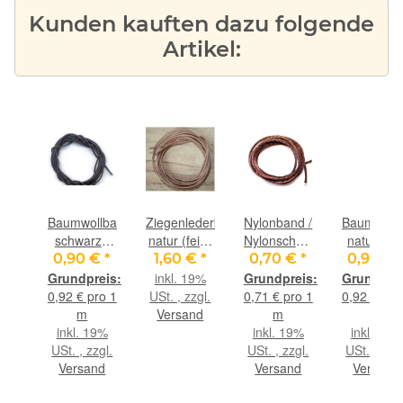
Kunden kauften dazu folgende
Artikel:
ederband
Baumwollband
Ziegenlederband
Nylonband /
Baumwoll
raun
schwarz -
natur (fein-
Nylonschnur
natur - ca
ca. 1,6 mm
weich), ca.
braun - ca.
1,8 mm
€
*
0,90 €
*
1,60 €
*
0,70 €
*
0,90 €
ca.
Durchm. x
1,4 mm
2 mm
Durchm. 
9%
inkl. 19%
m
ca. 98 cm
Durchm.,
Durchm. x
ca. 98 c
gl.
0,92 € pro 1
USt. , zzgl.
0,71 € pro 1
0,92 € pro
.,
ca. 1 m
ca. 98 cm
nd
m
Versand
m
m
m
lang
inkl. 19%
inkl. 19%
inkl. 19%
USt. , zzgl.
USt. , zzgl.
USt. , zzgl
Versand
Versand
Versand