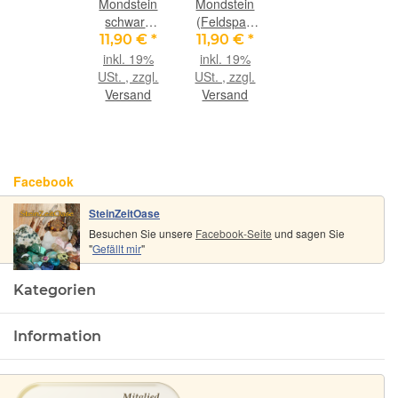
Mondstein
Mondstein
schwarz
(Feldspat)
(Feldspat)
XL
11,90 €
*
11,90 €
*
XXL
Trommelstein
inkl. 19%
inkl. 19%
Scheibensteine
-
USt. , zzgl.
USt. , zzgl.
-
Sonderqualität
Versand
Versand
Sonderqualität
- ca. 2,8 - 4
- ca. 4 - 4,4
cm / ca. 20
cm / ca. 19-
- 25 g
22g/St
Facebook
SteinZeitOase
Besuchen Sie unsere
Facebook-Seite
und sagen Sie
"
Gefällt mir
"
Kategorien
Information