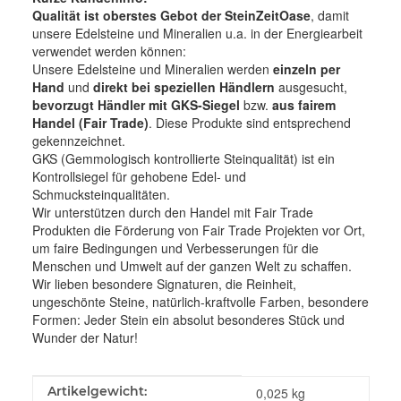
Qualität ist oberstes Gebot der SteinZeitOase
, damit
unsere Edelsteine und Mineralien u.a. in der Energiearbeit
verwendet werden können:
Unsere Edelsteine und Mineralien werden
einzeln per
Hand
und
direkt bei speziellen Händlern
ausgesucht,
bevorzugt Händler mit GKS-Siegel
bzw.
aus fairem
Handel (Fair Trade)
. Diese Produkte sind entsprechend
gekennzeichnet.
GKS (Gemmologisch kontrollierte Steinqualität) ist ein
Kontrollsiegel für gehobene Edel- und
Schmucksteinqualitäten.
Wir unterstützen durch den Handel mit Fair Trade
Produkten die Förderung von Fair Trade Projekten vor Ort,
um faire Bedingungen und Verbesserungen für die
Menschen und Umwelt auf der ganzen Welt zu schaffen.
Wir lieben besondere Signaturen, die Reinheit,
ungeschönte Steine, natürlich-kraftvolle Farben, besondere
Formen: Jeder Stein ein absolut besonderes Stück und
Wunder der Natur!
Produkteigenschaft
Wert
Artikelgewicht:
0,025
kg