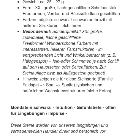
Gewicht: ca. 25 - 27 g
Form: XXL-große, flach-geschliffene Scheibenstein-
Freeformen, Vorder- und Rückseite flach geschliffen
Farben möglich: schwarz / schwarzanthrazit mit
helleren Strukturen - Schimmer
Besonderheit:
Sonderqualität! XXL-große,
individuelle, flache-geschliffene
Freeformen! Wunderschöne Farbe/n mit
interessanten, helleren Farbstrukturen - im
entsprechenden Licht und Winkel betrachtet (z. B.
Halogenspot) = fein-edler Schimmer, je nach Schliff
auf den Hauptseiten oder Seitenflächen! Zur
Steinauflage bzw. als Auflagestein geeignet!
Hinweis: zeigen die für diese Steinsorte (Familie
Feldspat => Spat => Spalte) typischen und
natürlichen Wachstumsstrukturen (siehe Fotos)
Mondstein schwarz: - Intuition - Gefühlstiefe
- offen
für Eingebungen / Impulse -
Diese Steine wurden von unserem langjährigen und
vertrauensvollen Händler direkt und persönlich vor