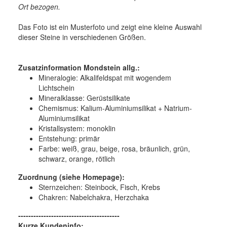
Ort bezogen.
Das Foto ist ein Musterfoto und zeigt eine kleine Auswahl
dieser Steine in verschiedenen Größen.
Zusatzinformation Mondstein allg.:
Mineralogie:
Alkalifeldspat mit wogendem
Lichtschein
Mineralklasse:
Gerüstsilikate
Chemismus:
Kalium-Aluminiumsilikat + Natrium-
Aluminiumsilikat
Kristallsystem:
monoklin
Entstehung:
primär
Farbe:
weiß, grau, beige, rosa, bräunlich, grün,
schwarz, orange, rötlich
Zuordnung (siehe Homepage):
Sternzeichen: Steinbock, Fisch, Krebs
Chakren: Nabelchakra, Herzchaka
----------------------------------------
Kurze Kundeninfo: